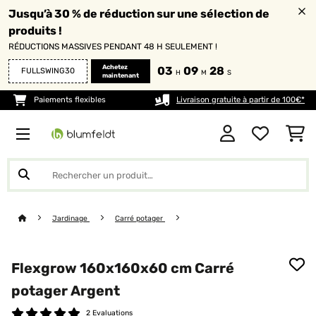
Jusqu’à 30 % de réduction sur une sélection de
produits !
RÉDUCTIONS MASSIVES PENDANT 48 H SEULEMENT !
Achetez
03
09
28
FULLSWING30
H
M
S
maintenant
Paiements flexibles
Livraison gratuite à partir de 100€*
Jardinage
Carré potager
Flexgrow 160x160x60 cm Carré
potager Argent
2 Evaluations