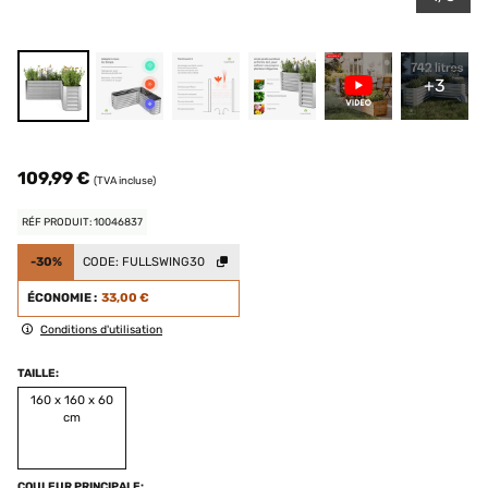
+3
109,99 €
(TVA incluse)
RÉF PRODUIT: 10046837
-30%
CODE:
FULLSWING30
ÉCONOMIE :
33,00 €
Conditions d'utilisation
TAILLE:
160 x 160 x 60
cm
COULEUR PRINCIPALE: