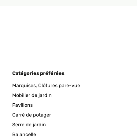
AVIS VÉRIFIÉ
18/03/2021
no drainage hole. I big downside :/ And difficult to 
Amazon-Benutzer
AVIS VÉRIFIÉ
03/07/2020
Catégories préférées
These look nice and the quality is good. The comp
Marquises, Clôtures pare-vue
Mobilier de jardin
Amazon user
Pavillons
Carré de potager
AVIS VÉRIFIÉ
26/06/2020
Serre de jardin
Balancelle