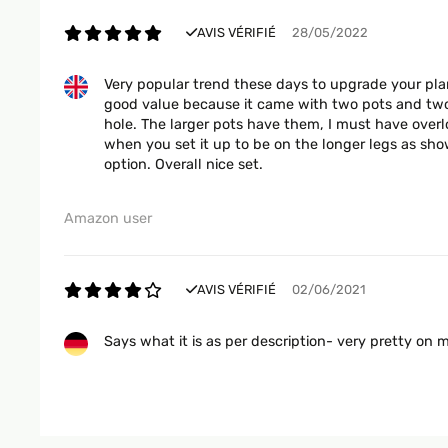
AVIS VÉRIFIÉ
28/05/2022
Very popular trend these days to upgrade your plan
good value because it came with two pots and two 
hole. The larger pots have them, I must have overlo
when you set it up to be on the longer legs as sho
option. Overall nice set.
Amazon user
AVIS VÉRIFIÉ
02/06/2021
Says what it is as per description- very pretty on m
Amazon-Benutzer