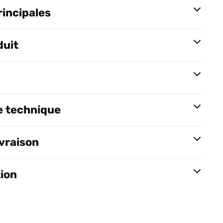
rincipales
duit
e technique
ivraison
tion