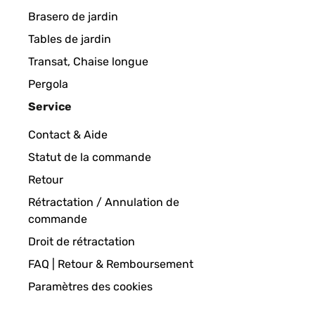
This is one of the only stands that comes WITH the 
Brasero de jardin
and heavy enough that I didn't have to worry abou
Tables de jardin
Amazon user
Transat, Chaise longue
Pergola
Service
AVIS VÉRIFIÉ
26/06/2020
Contact & Aide
This is one of the only stands that comes WITH the 
Statut de la commande
and heavy enough that I didn't have to worry abou
Retour
Amazon-Benutzer
Rétractation / Annulation de
commande
Droit de rétractation
AVIS VÉRIFIÉ
20/06/2020
FAQ | Retour & Remboursement
Very happy with my purchase likes very nice in my 
Paramètres des cookies