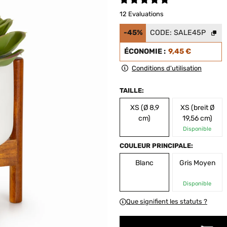
12 Evaluations
-45%
CODE:
SALE45P
ÉCONOMIE :
9,45 €
Conditions d'utilisation
TAILLE:
XS (Ø 8,9
XS (breit Ø
cm)
19,56 cm)
Disponible
COULEUR PRINCIPALE:
Blanc
Gris Moyen
Disponible
Que signifient les statuts ?