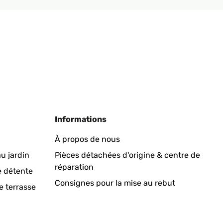
Traduire
Informations
was a little wobbly. Highly recommend!
À propos de nous
u jardin
Pièces détachées d'origine & centre de
réparation
Traduire
e détente
Consignes pour la mise au rebut
e terrasse