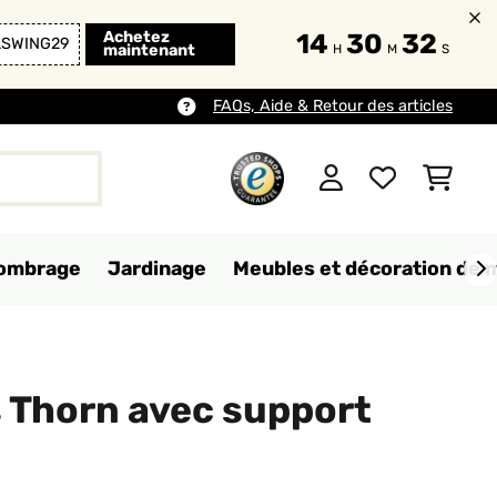
Achetez
14
30
31
LSWING29
maintenant
H
M
S
FAQs, Aide & Retour des articles
d'ombrage
Jardinage
Meubles et décoration de 
s Thorn avec support