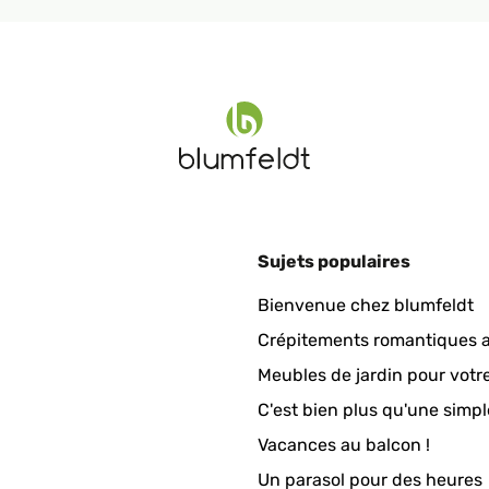
find plastic pots that would fit inside without being too tall .
Sujets populaires
any also provided great customer service when one of the stands 
Bienvenue chez blumfeldt
Crépitements romantiques a
Meubles de jardin pour votr
C'est bien plus qu'une simpl
Vacances au balcon !
Un parasol pour des heures