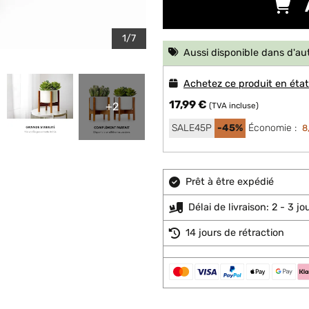
1/7
Aussi disponible dans d'au
Achetez ce produit en éta
17,99 €
+2
(TVA incluse)
SALE45P
-45%
Économie :
8
Prêt à être expédié
Délai de livraison: 2 - 3 j
14 jours de rétraction