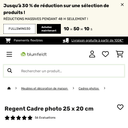
Jusqu’à 30 % de réduction sur une sélection de
produits !
RÉDUCTIONS MASSIVES PENDANT 48 H SEULEMENT !
Achetez
10
50
08
FULLSWING30
H
M
S
maintenant
Paiements flexibles
Livraison gratuite à partir de 100€*
Meubles et décoration de maison
Cadres photos
Regent Cadre photo 25 x 20 cm
56 Evaluations