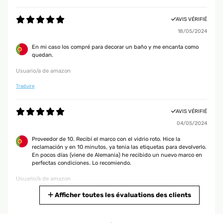
AVIS VÉRIFIÉ
AVIS VÉRIFIÉ
18/05/2024
05/05/2019
En mi caso los compré para decorar un baño y me encanta como
Le cornici sono arrivate ben imballate e senza difetti, in pochi giorni. Sono
quedan.
molto belle ed appaiono abbastanza robuste. Decisamente un buon
prodotto.
Usuario/a de amazon
Utente Amazon
Traduire
AVIS VÉRIFIÉ
AVIS VÉRIFIÉ
23/12/2018
04/05/2024
Veramente bella. Corrisponde alla descrizione...anzi dal vivo è anche
Proveedor de 10. Recibí el marco con el vidrio roto. Hice la
meglio. Consigliata
reclamación y en 10 minutos, ya tenia las etiquetas para devolverlo.
En pocos días (viene de Alemania) he recibido un nuevo marco en
Utente Amazon
perfectas condiciones. Lo recomiendo.
Usuario/a de amazon
AVIS VÉRIFIÉ
Traduire
Afficher toutes les évaluations des clients
20/12/2018
Bel prodotto, originale anche l’effetto Retro.
AVIS VÉRIFIÉ