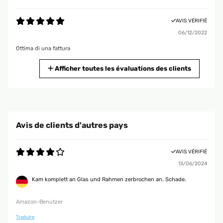
AVIS VÉRIFIÉ
06/12/2022
Ottima di una fattura
Utente Amazon
Afficher toutes les évaluations des clients
AVIS VÉRIFIÉ
11/09/2020
Oggetto ben fatto e molto bello
Avis de clients d'autres pays
Utente Amazon
AVIS VÉRIFIÉ
13/06/2024
AVIS VÉRIFIÉ
29/04/2020
Kam komplett an Glas und Rahmen zerbrochen an. Schade.
L’articolo corrisponde alla descrizione ed è stato consegnato in ottime
condizioni
Amazon-Benutzer
Utente Amazon
Traduire