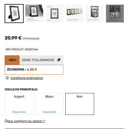
+2
20,99 €
(TVA incluse)
RÉF PRODUIT: 10039346
-30%
CODE:
FULLSWING30
ÉCONOMIE :
6,30 €
Conditions d'utilisation
COULEUR PRINCIPALE:
Argent
Blanc
Noir
Disponible
Disponible
Que signifient les statuts ?