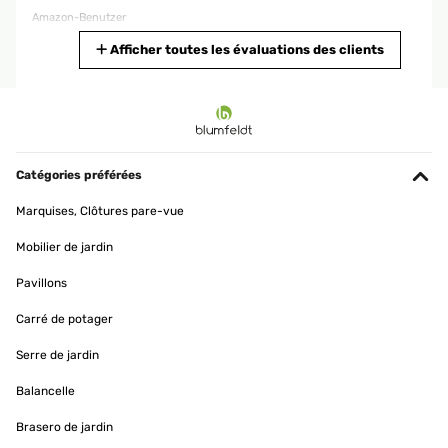
Amazon-Benutzer
Traduire
Afficher toutes les évaluations des clients
AVIS VÉRIFIÉ
25/04/2023
Dieses Produkt hat mich wirklich begeistert!Zunächst einmal
möchte ich sagen, dass der Handtuchheizkörper sehr gut
Catégories préférées
verarbeitet ist. Er sieht nicht nur robust und stabil aus, sondern ist
auch sehr funktional. Ich kann meine Handtücher jetzt bequem auf
Marquises, Clôtures pare-vue
dem Heizkörper aufhängen und sie trocknen schnell und effektiv.
Das spart mir nicht nur Zeit, sondern auch Energiekosten, da ich
Mobilier de jardin
die Handtücher nicht mehr im Trockner trocknen muss.Ein weiterer
großer Vorteil des Handtuchheizkörpers ist, dass er sehr einfach zu
Pavillons
installieren war. Das mitgelieferte Installationskit und die Anleitung
haben mir dabei geholfen, den Heizkörper in kürzester Zeit an der
Wand zu befestigen. Ich bin wirklich kein Experte in Sachen
Carré de potager
Heimwerken, aber ich habe es ohne Probleme geschafft.Was ich
auch sehr schätze, ist, dass der Handtuchheizkörper sehr
Serre de jardin
platzsparend ist. Ich habe eine kleine Wohnung und war besorgt
darüber, dass er zu viel Platz einnehmen würde, aber das war nicht
Balancelle
der Fall. Der Heizkörper hat eine schlanke und elegante Form und
fügt sich gut in mein Badezimmer ein.Insgesamt bin ich sehr
Brasero de jardin
zufrieden mit dem Handtuchheizkörper. Er ist funktional, gut
verarbeitet, einfach zu installieren und platzsparend. Wenn Sie