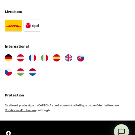
relativ großes Bad mit 14m2 wird damit problemlos beheizt.Alles in
allem sind wir bisher rundum zufrieden mit dem Heizkörper und
würden ihn uns für unser anderes Bad auch wieder kaufen!
Livraison:
Amazon-Benutzer
Traduire
International
Protection
Ce site est protégé par reCAPTCHA et est soumis à la
Politique de confidentialité
et aux
Conditions d'utilisation
de Google.