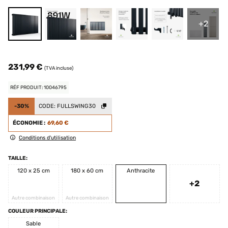
+2
231,99 €
(TVA incluse)
RÉF PRODUIT: 10046795
-30%
CODE:
FULLSWING30
ÉCONOMIE :
69,60 €
Conditions d'utilisation
TAILLE:
120 x 25 cm
180 x 60 cm
Anthracite
+2
Autre combinaison
Autre combinaison
COULEUR PRINCIPALE:
Sable