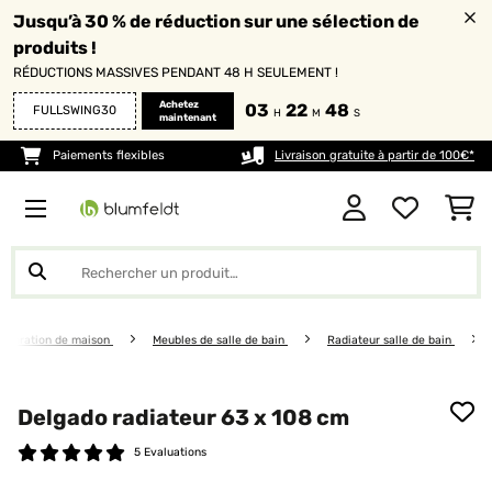
Jusqu’à 30 % de réduction sur une sélection de
produits !
RÉDUCTIONS MASSIVES PENDANT 48 H SEULEMENT !
Achetez
03
22
47
FULLSWING30
H
M
S
maintenant
Paiements flexibles
Livraison gratuite à partir de 100€*
décoration de maison
Meubles de salle de bain
Radiateur salle de bain
Delgado radiateur 63 x 108 cm
5 Evaluations