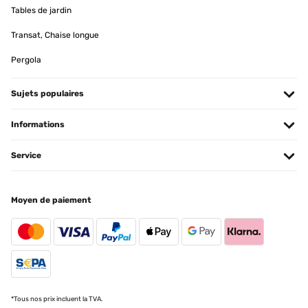
nach einer praktischen Lösung suchen, um Ihre Handtücher zu
Tables de jardin
trocknen und gleichzeitig Ihre Energiekosten zu senken, dann ist
dieser Handtuchheizkörper die perfekte Wahl!
Transat, Chaise longue
Amazon-Benutzer
Pergola
Traduire
Sujets populaires
AVIS VÉRIFIÉ
25/04/2023
Informations
Wir haben uns den Wandheizkörper für unser neues Bad gekauft,
Service
das wir im modernen Industrial Style gestaltet haben. Der
Blumfeldt Heizkörper in anthrazit fügte sich dazu perfekt in das
Bad ein - das Design ist nicht nur modern sondern auch sehr edel
und zweckmäßig.Schon beim Auspacken konnten wir uns von der
Moyen de paiement
guten Verarbeitung überzeugen.Die Lackierung ist glatt und
fehlerfrei und harmoniert super mit unserer Fensterfarbe im
RAL7022 Farbton.Die Montage konnte dank der mitgelieferten
Wandschrauben problemlos erfolgen. Die Wandschrauben sind
relativ lang, sodass der Heizkörper fest an der Wand hängt und
nicht wackelt. Da sich unser Kleinkind gern überall hochzieht, war
uns dieser Punkt besonders wichtig.Die Reinigung ist leicht, da
alle Flächen eben sind. Im Vergleich zu herkömmlichen
Badheizkörpern ist das traumhaft und spart unheimlich viel Zeit
*Tous nos prix incluent la TVA.
beim Putzen!Von der Heizleistung sind wir auch begeistert. Unser