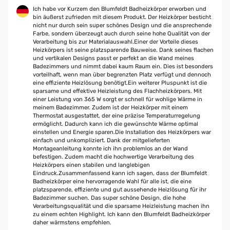
Ich habe vor Kurzem den Blumfeldt Badheizkörper erworben und
bin äußerst zufrieden mit diesem Produkt. Der Heizkörper besticht
nicht nur durch sein super schönes Design und die ansprechende
Farbe, sondern überzeugt auch durch seine hohe Qualität von der
Verarbeitung bis zur Materialauswahl.Einer der Vorteile dieses
Heizkörpers ist seine platzsparende Bauweise. Dank seines flachen
und vertikalen Designs passt er perfekt an die Wand meines
Badezimmers und nimmt dabei kaum Raum ein. Dies ist besonders
vorteilhaft, wenn man über begrenzten Platz verfügt und dennoch
eine effiziente Heizlösung benötigt.Ein weiterer Pluspunkt ist die
sparsame und effektive Heizleistung des Flachheizkörpers. Mit
einer Leistung von 365 W sorgt er schnell für wohlige Wärme in
meinem Badezimmer. Zudem ist der Heizkörper mit einem
Thermostat ausgestattet, der eine präzise Temperaturregelung
ermöglicht. Dadurch kann ich die gewünschte Wärme optimal
einstellen und Energie sparen.Die Installation des Heizkörpers war
einfach und unkompliziert. Dank der mitgelieferten
Montageanleitung konnte ich ihn problemlos an der Wand
befestigen. Zudem macht die hochwertige Verarbeitung des
Heizkörpers einen stabilen und langlebigen
Eindruck.Zusammenfassend kann ich sagen, dass der Blumfeldt
Badheizkörper eine hervorragende Wahl für alle ist, die eine
platzsparende, effiziente und gut aussehende Heizlösung für ihr
Badezimmer suchen. Das super schöne Design, die hohe
Verarbeitungsqualität und die sparsame Heizleistung machen ihn
zu einem echten Highlight. Ich kann den Blumfeldt Badheizkörper
daher wärmstens empfehlen.