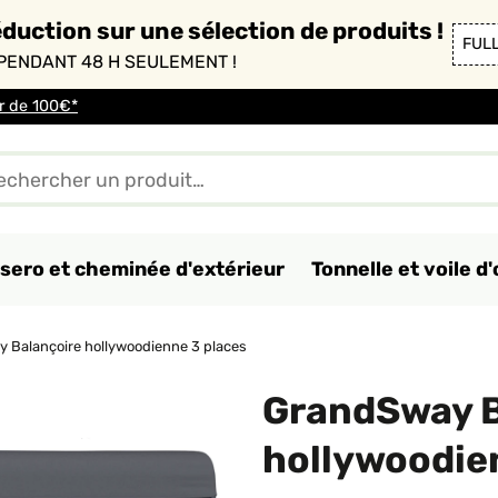
duction sur une sélection de produits !
FUL
PENDANT 48 H SEULEMENT !
ir de 100€*
sero et cheminée d'extérieur
Tonnelle et voile 
 Balançoire hollywoodienne 3 places
GrandSway B
hollywoodie