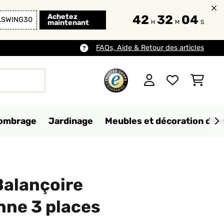
Achetez
42
32
02
LSWING30
maintenant
H
M
S
FAQs, Aide & Retour des articles
d'ombrage
Jardinage
Meubles et décoration de 
alançoire
nne 3 places