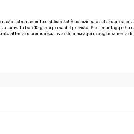
rimasta estremamente soddisfatta! È eccezionale sotto ogni aspett
 arrivato ben 10 giorni prima del previsto. Per il montaggio ho eseg
trato attento e premuroso, inviando messaggi di aggiornamento fin