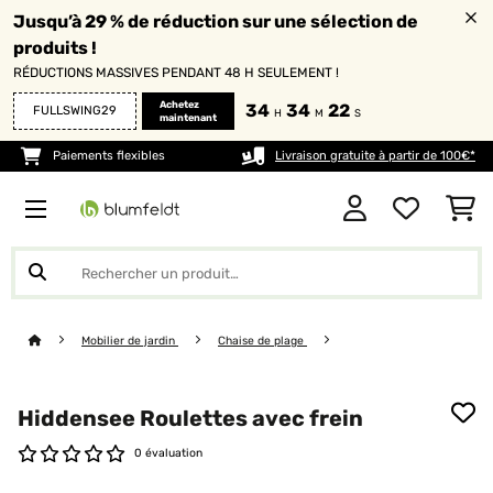
Jusqu’à 29 % de réduction sur une sélection de
produits !
RÉDUCTIONS MASSIVES PENDANT 48 H SEULEMENT !
Achetez
34
34
20
FULLSWING29
H
M
S
maintenant
Paiements flexibles
Livraison gratuite à partir de 100€*
Mobilier de jardin
Chaise de plage
Hiddensee Roulettes avec frein
0 évaluation