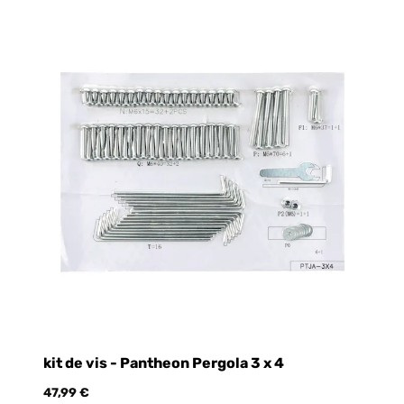
kit de vis - Pantheon Pergola 3 x 4
an
47,99 €
15