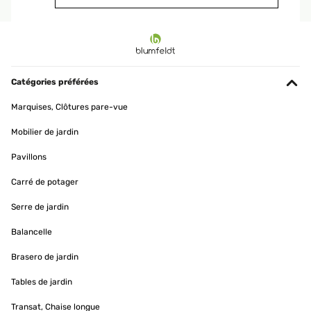
AVIS VÉRIFIÉ
01/06/2024
Perfecto para comidas con familiares. Hay que anularlo al suelo
Catégories préférées
Usuario/a de amazon
Marquises, Clôtures pare-vue
Traduire
Mobilier de jardin
AVIS VÉRIFIÉ
Pavillons
31/05/2024
Carré de potager
Nicht Wasserdicht In der Beschreibung steht das die Pergola
Wasserdicht ist!!!!!!!! Aber leider ist das nicht so.
Serre de jardin
Amazon-Benutzer
Balancelle
Traduire
Brasero de jardin
Tables de jardin
AVIS VÉRIFIÉ
15/05/2024
Transat, Chaise longue