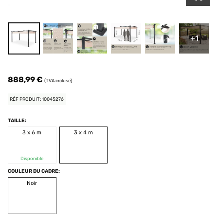
+1
888,99 €
(TVA incluse)
RÉF PRODUIT: 10045276
TAILLE:
3 x 6 m
3 x 4 m
Disponible
COULEUR DU CADRE:
Noir