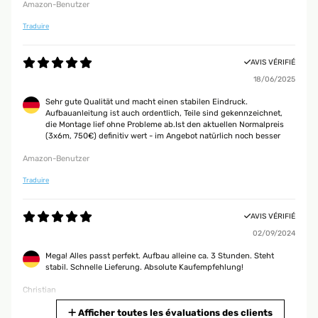
Amazon-Benutzer
Traduire
AVIS VÉRIFIÉ
18/06/2025
Sehr gute Qualität und macht einen stabilen Eindruck.
Aufbauanleitung ist auch ordentlich, Teile sind gekennzeichnet,
die Montage lief ohne Probleme ab.Ist den aktuellen Normalpreis
(3x6m, 750€) definitiv wert - im Angebot natürlich noch besser
Amazon-Benutzer
Traduire
AVIS VÉRIFIÉ
02/09/2024
Mega! Alles passt perfekt. Aufbau alleine ca. 3 Stunden. Steht
stabil. Schnelle Lieferung. Absolute Kaufempfehlung!
Christian
Traduire
Afficher toutes les évaluations des clients