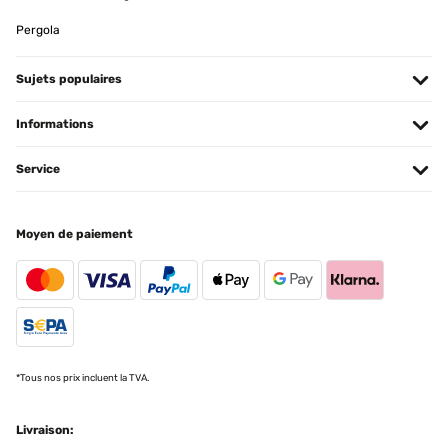
Schöner Pavillion, Aufbau einfach ABER Der Pavillon ist optisch
Pergola
ohne Beanstandung, wenn man den relativ geringen Preis
berücksichtigt. Er steht, dank der breiten Fußplatten, sehr stabil
auf der Terrasse. Er ist auch eigentlich leicht aufzubauen, wenn
Sujets populaires
man ALLE innen liegenden Bohrungen aufweitet. Denn nur so
lassen sich die Schrauben problemlos einschrauben, ansonsten
stehen sie schief oder gehen erst garnicht rein. Das ist definitiv
Informations
verbesserungsfähig! Der Aufbau an sich ist dank gut beschrifteter
Einzelteile problemlos.
Service
Amazon-Benutzer
Traduire
Moyen de paiement
AVIS VÉRIFIÉ
13/05/2024
Die Erwartungen übertroffen Wir sind total begeistert. Klar, es ist
auch das, was man draus macht,und trotzdem. Der Aufbau war
zügig erledigt, hier gilt: viele Hände, schnelles Ende, einer gibt den
Ton an. Die Beschreibung ist klar verständlich, das Segel
anbringen etwas piddelig aber machbar. Alles in allem eine klare
*Tous nos prix incluent la TVA.
Kaufempfehlung.
Amazon-Benutzer
Livraison: