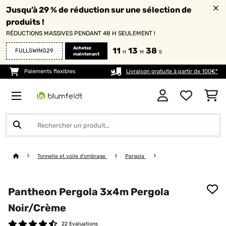
Jusqu’à 29 % de réduction sur une sélection de
produits !
RÉDUCTIONS MASSIVES PENDANT 48 H SEULEMENT !
Achetez
11
13
38
FULLSWING29
H
M
S
maintenant
Paiements flexibles
Livraison gratuite à partir de 100€*
Tonnelle et voile d'ombrage
Pergola
Pantheon Pergola 3x4m Pergola
Noir/Crème
22 Evaluations