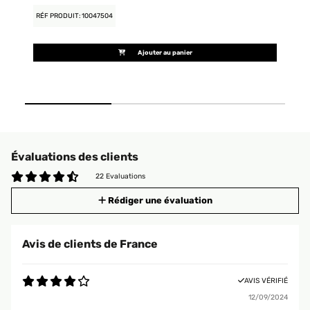
RÉF PRODUIT: 10047504
RÉ
Ajouter au panier
Évaluations des clients
22 Evaluations
Rédiger une évaluation
Avis de clients de France
AVIS VÉRIFIÉ
12/09/2024