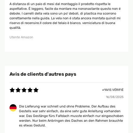
A distanza di un paio di mesi dal montaggio il prodotto rispetta le
aspettative. É leggero, facile da montare ma nononastante questo non é
debole. I carrelli della vela sono un po' deboli, di plastica ma scorrono
correttamente nella guida. La vela non é stata ancora montata quindi mi
riservo di recensire.Il colore del telaio è bianco, verniciatura di buona
qualità.
Utente Amazon
Avis de clients d'autres pays
AVIS VÉRIFIÉ
16/08/2025
Die Lieferung war schnell und ohne Probleme. Der Aufbau des
Gestells war sehr einfach, da eine sehr gute Anleitung vorhanden
war. Das Gestänge fürs Faltdach musste einfach nur eingeschoben
werden. Nur beim Anbringen des Daches an den Rahmen brauchte
es etwas Geduld.