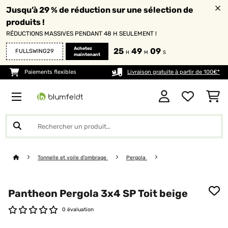
Jusqu’à 29 % de réduction sur une sélection de
produits !
RÉDUCTIONS MASSIVES PENDANT 48 H SEULEMENT !
Achetez
25
49
09
FULLSWING29
H
M
S
maintenant
Paiements flexibles
Livraison gratuite à partir de 100€*
Tonnelle et voile d'ombrage
Pergola
Pantheon Pergola 3x4 SP Toit beige
0 évaluation