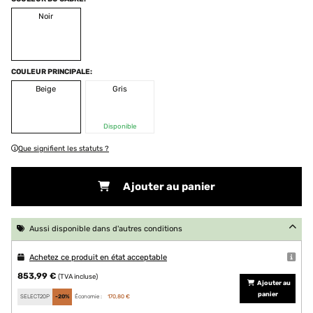
Noir
COULEUR PRINCIPALE:
Beige
Gris
Disponible
Que signifient les statuts ?
Ajouter au panier
Aussi disponible dans d'autres conditions
Achetez ce produit en état acceptable
853,99 €
(TVA incluse)
Ajouter au
panier
SELECT20P
-20%
Économie :
170,80 €