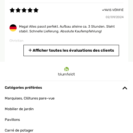
AVIS VÉRIFIÉ
02/09/2024
Mega! Alles passt perfekt. Aufbau alleine ca. 3 Stunden. Steht
stabil. Schnelle Lieferung. Absolute Kaufempfehlung!
Christian
Traduire
Afficher toutes les évaluations des clients
AVIS VÉRIFIÉ
01/06/2024
Perfecto para comidas con familiares. Hay que anularlo al suelo
Catégories préférées
Usuario/a de amazon
Marquises, Clôtures pare-vue
Traduire
Mobilier de jardin
AVIS VÉRIFIÉ
Pavillons
31/05/2024
Carré de potager