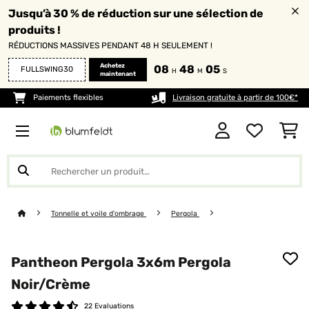
Jusqu’à 30 % de réduction sur une sélection de
produits !
RÉDUCTIONS MASSIVES PENDANT 48 H SEULEMENT !
Achetez
08
48
05
FULLSWING30
H
M
S
maintenant
Paiements flexibles
Livraison gratuite à partir de 100€*
Tonnelle et voile d'ombrage
Pergola
Pantheon Pergola 3x6m Pergola
Noir/Crème
22 Evaluations