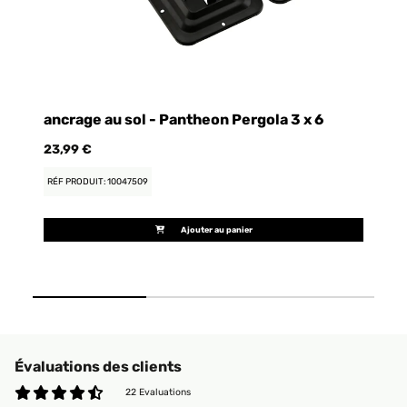
ancrage au sol - Pantheon Pergola 3 x 6
ki
23,99 €
15
RÉF PRODUIT: 10047509
RÉ
Ajouter au panier
Évaluations des clients
22 Evaluations