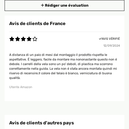
Rédiger une évaluation
Avis de clients de France
AVIS VÉRIFIÉ
12/09/2024
A distanza di un paio di mesi dal montaggio il prodotto rispetta le
aspettative. É leggero, facile da montare ma nononastante questo non é
debole. I carrelli della vela sono un po' deboli, di plastica ma scorrono
correttamente nella guida. La vela non é stata ancora montata quindi mi
riservo di recensire.Il colore del telaio è bianco, verniciatura di buona
qualità.
Utente Amazon
Avis de clients d'autres pays