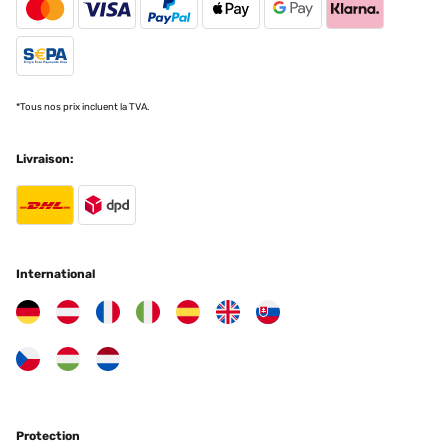
13/05/2024
Die Erwartungen übertroffen Wir sind total begeistert. Klar, es ist
auch das, was man draus macht,und trotzdem. Der Aufbau war
zügig erledigt, hier gilt: viele Hände, schnelles Ende, einer gibt den
Ton an. Die Beschreibung ist klar verständlich, das Segel
anbringen etwas piddelig aber machbar. Alles in allem eine klare
*Tous nos prix incluent la TVA.
Kaufempfehlung.
Amazon-Benutzer
Livraison:
Traduire
AVIS VÉRIFIÉ
07/05/2024
International
3m x 3m Grey Pergola Package arrived promptly and without
damage. Instructions were easy to follow and together in just over
an hour with 2 people. Looks and feels good quality but i guess
time will tell. Product advertised with black hardware but arrived
with chrome plated galvanized hardware so takes from the visuals
a bit. Also the canopy is advertised with a cord drawstring for roof
sliding but luckily it arrived with a simplified pull tab which is a
better design imo. Overall happy with this pergola for the price
paid.
Protection