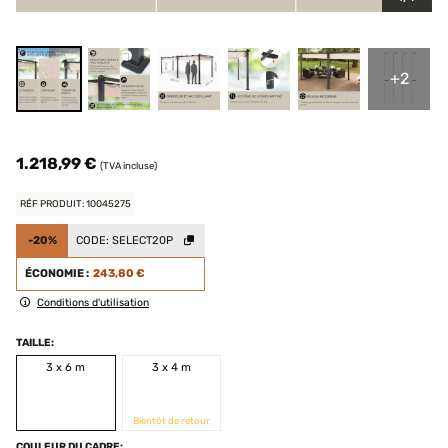
+2
1.218,99 €
(TVA incluse)
RÉF PRODUIT: 10045275
-20%
CODE:
SELECT20P
ÉCONOMIE :
243,80 €
Conditions d'utilisation
TAILLE:
3 x 6 m
3 x 4 m
Bientôt de retour
COULEUR DU CADRE: