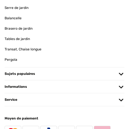
Nicht Wasserdicht In der Beschreibung steht das die Pergola
Wasserdicht ist!!!!!!!! Aber leider ist das nicht so.
Serre de jardin
Amazon-Benutzer
Balancelle
Traduire
Brasero de jardin
Tables de jardin
AVIS VÉRIFIÉ
15/05/2024
Transat, Chaise longue
Schöner Pavillion, Aufbau einfach ABER Der Pavillon ist optisch
Pergola
ohne Beanstandung, wenn man den relativ geringen Preis
berücksichtigt. Er steht, dank der breiten Fußplatten, sehr stabil
auf der Terrasse. Er ist auch eigentlich leicht aufzubauen, wenn
Sujets populaires
man ALLE innen liegenden Bohrungen aufweitet. Denn nur so
lassen sich die Schrauben problemlos einschrauben, ansonsten
stehen sie schief oder gehen erst garnicht rein. Das ist definitiv
Informations
verbesserungsfähig! Der Aufbau an sich ist dank gut beschrifteter
Einzelteile problemlos.
Service
Amazon-Benutzer
Traduire
Moyen de paiement
AVIS VÉRIFIÉ