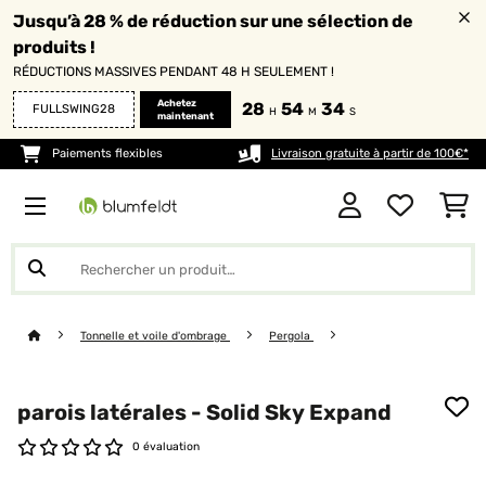
Jusqu’à 28 % de réduction sur une sélection de
produits !
RÉDUCTIONS MASSIVES PENDANT 48 H SEULEMENT !
Achetez
28
54
33
FULLSWING28
H
M
S
maintenant
Paiements flexibles
Livraison gratuite à partir de 100€*
Tonnelle et voile d'ombrage
Pergola
parois latérales - Solid Sky Expand
0 évaluation