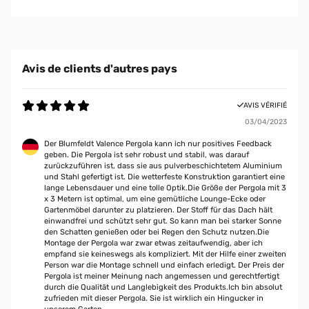
Avis de clients d'autres pays
AVIS VÉRIFIÉ
03/04/2023
Der Blumfeldt Valence Pergola kann ich nur positives Feedback
geben. Die Pergola ist sehr robust und stabil, was darauf
zurückzuführen ist, dass sie aus pulverbeschichtetem Aluminium
und Stahl gefertigt ist. Die wetterfeste Konstruktion garantiert eine
lange Lebensdauer und eine tolle Optik.Die Größe der Pergola mit 3
x 3 Metern ist optimal, um eine gemütliche Lounge-Ecke oder
Gartenmöbel darunter zu platzieren. Der Stoff für das Dach hält
einwandfrei und schützt sehr gut. So kann man bei starker Sonne
den Schatten genießen oder bei Regen den Schutz nutzen.Die
Montage der Pergola war zwar etwas zeitaufwendig, aber ich
empfand sie keineswegs als kompliziert. Mit der Hilfe einer zweiten
Person war die Montage schnell und einfach erledigt. Der Preis der
Pergola ist meiner Meinung nach angemessen und gerechtfertigt
durch die Qualität und Langlebigkeit des Produkts.Ich bin absolut
zufrieden mit dieser Pergola. Sie ist wirklich ein Hingucker in