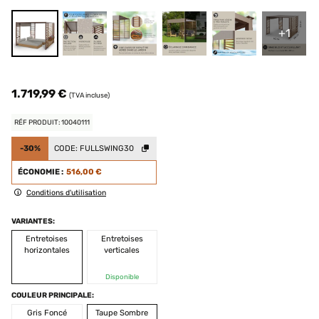
+1
1.719,99 €
(TVA incluse)
RÉF PRODUIT: 10040111
-30%
CODE:
FULLSWING30
ÉCONOMIE :
516,00 €
Conditions d'utilisation
VARIANTES:
Entretoises
Entretoises
horizontales
verticales
Disponible
COULEUR PRINCIPALE:
Gris Foncé
Taupe Sombre