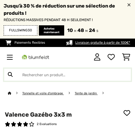
Jusqu’à 30 % de réduction sur une sélection de
produits !
RÉDUCTIONS MASSIVES PENDANT 48 H SEULEMENT !
Achetez
10
48
24
FULLSWING30
H
M
S
maintenant
Paiements flexibles
Livraison gratuite à partir de 100€*
Tonnelle et voile d'ombrage
Tente de jardin
Valence Gazébo 3x3 m
2 Evaluations