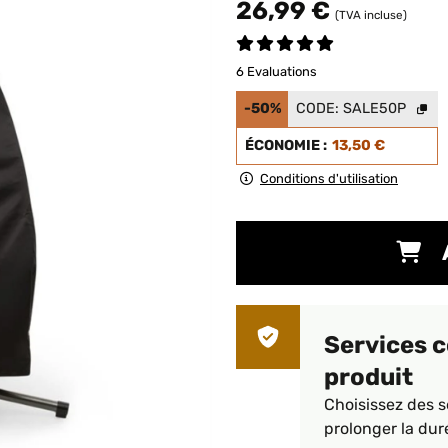
26,99 €
(TVA incluse)
6 Evaluations
-50%
CODE:
SALE50P
ÉCONOMIE :
13,50 €
Conditions d'utilisation
Services 
produit
Choisissez des s
prolonger la dur