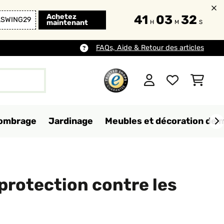
Achetez
41
03
31
LSWING29
maintenant
H
M
S
FAQs, Aide & Retour des articles
d'ombrage
Jardinage
Meubles et décoration de 
protection contre les