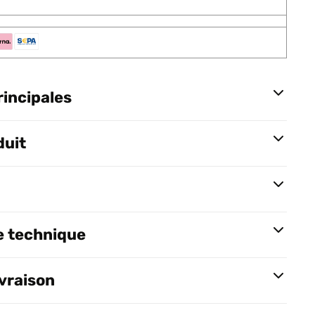
rincipales
duit
e technique
ivraison