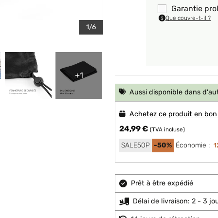
Garantie pro
Que couvre-t-il ?
1/6
+1
Aussi disponible dans d'au
Achetez ce produit en bon
24,99 €
(TVA incluse)
SALE50P
-50%
Économie :
1
Prêt à être expédié
Délai de livraison: 2 - 3 j