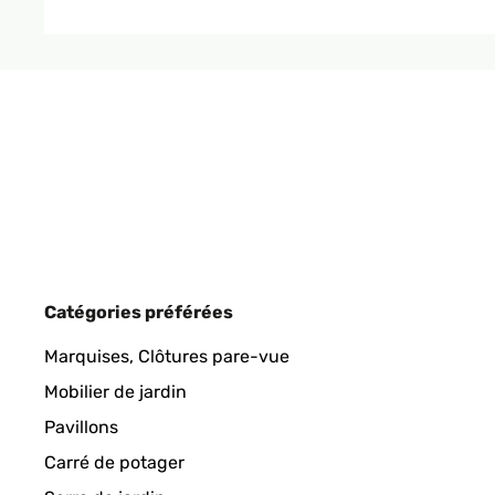
Amazon-Benutzer
AVIS VÉRIFIÉ
06/11/2020
Tolle Stuhlüberzüge Gutes Material, wasserabweis
Amazon-Benutzer
AVIS VÉRIFIÉ
06/11/2020
Catégories préférées
Gutes Material, wasserabweisend. Habe ihn auf me
Marquises, Clôtures pare-vue
Mobilier de jardin
Amazon-Benutzer
Pavillons
Carré de potager
AVIS VÉRIFIÉ
09/06/2020