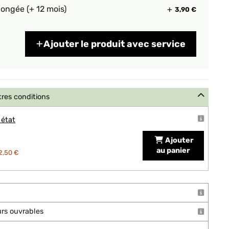
longée (+ 12 mois)
3,90 €
Ajouter le produit avec service
tres conditions
 état
Ajouter
au panier
2,50 €
ours ouvrables