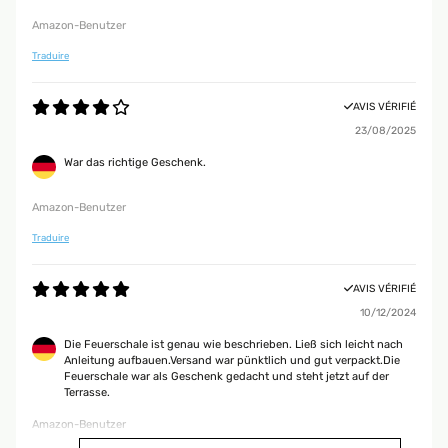
Utente Amazon
Amazon-Benutzer
Traduire
AVIS VÉRIFIÉ
23/09/2023
AVIS VÉRIFIÉ
Bello, arrivato puntuale, ma sembraun po' leggerino...dovrebbe essere
23/08/2025
inox anche se la calamità si attacca.
War das richtige Geschenk.
Utente Amazon
Amazon-Benutzer
AVIS VÉRIFIÉ
Traduire
07/09/2023
Il braciere è stato utilizzato per cucinare carne alla griglia ed è ben oltre
AVIS VÉRIFIÉ
alle mie aspettative, ottimo prodotto...
10/12/2024
Utente Amazon
Die Feuerschale ist genau wie beschrieben. Ließ sich leicht nach
Anleitung aufbauen.Versand war pünktlich und gut verpackt.Die
Feuerschale war als Geschenk gedacht und steht jetzt auf der
AVIS VÉRIFIÉ
Terrasse.
27/08/2023
Amazon-Benutzer
Prodotto perfetto di ottima qualità già utilizzato funziona benissimo ed è