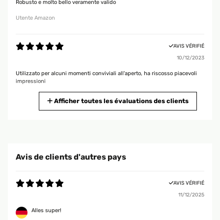
Robusto e molto bello veramente valido
Utente Amazon
AVIS VÉRIFIÉ
10/12/2023
Utilizzato per alcuni momenti conviviali all'aperto, ha riscosso piacevoli
impressioni
Utente Amazon
Afficher toutes les évaluations des clients
AVIS VÉRIFIÉ
11/10/2023
Estetica curata e effetto molto piacevole. L’unica pecca è la griglia, un po’
Avis de clients d'autres pays
fragile (si è dissaldata un’asticella prima ancora di utilizzarla) Brucia
davvero tanta legna, essendo così grande infatti richiede continua
alimentazione; l’ideale è mettere ceppi di dimensioni considerevoli ma
AVIS VÉRIFIÉ
data la poca areazione nella parte bassa dovete sostentare la brace con
aria diretta. Il prodotto è comunque soddisfacente e lo riacquisterei,
11/12/2025
ricordatevi di non metterlo sul prato o richinate che quest’ultimo venga
bruciato.
Alles super!