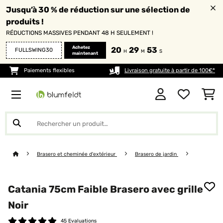
Jusqu’à 30 % de réduction sur une sélection de
produits !
RÉDUCTIONS MASSIVES PENDANT 48 H SEULEMENT !
Achetez
20
29
52
FULLSWING30
H
M
S
maintenant
Paiements flexibles
Livraison gratuite à partir de 100€*
Brasero et cheminée d'extérieur
Brasero de jardin
Catania 75cm Faible Brasero avec grille
Noir
45 Evaluations