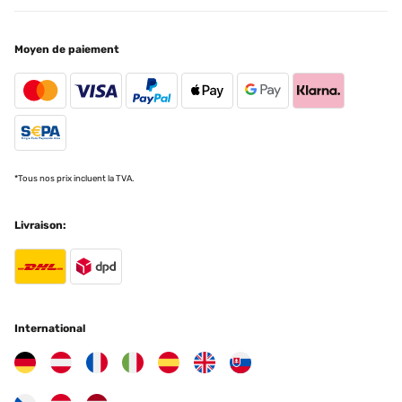
schnell.Klasse Ergänzung für unsere Handtücher, nun haben diese
einen passenden Platz zum trocknen und sind immer schön
vorgewärmt! ️
Moyen de paiement
Amazon-Benutzer
Traduire
*Tous nos prix incluent la TVA.
Livraison:
International