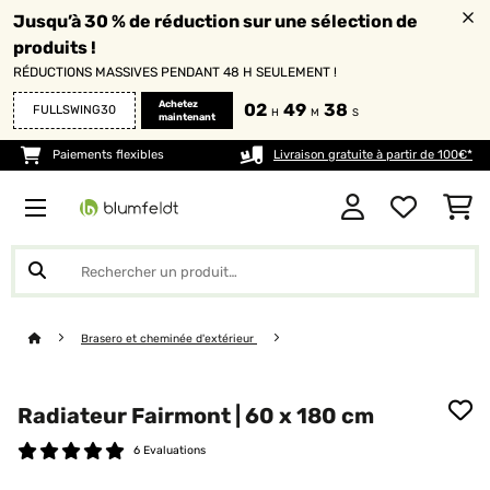
Jusqu’à 30 % de réduction sur une sélection de
produits !
RÉDUCTIONS MASSIVES PENDANT 48 H SEULEMENT !
Achetez
02
49
38
FULLSWING30
H
M
S
maintenant
Paiements flexibles
Livraison gratuite à partir de 100€*
Brasero et cheminée d'extérieur
Radiateur Fairmont | 60 x 180 cm
6 Evaluations