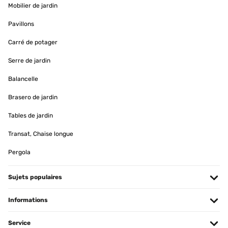
Mobilier de jardin
Amazon-Benutzer
Pavillons
Traduire
Carré de potager
AVIS VÉRIFIÉ
Serre de jardin
12/04/2023
Balancelle
Gratamente sorprendida con el radiador. Lo primero, el envío fue
muy rápido, me dieron un rango de fechas y el primer día, ya lo
Brasero de jardin
tenía en casa.Llegó muy bien embalado y protegido. Yo cogí el
tamaño más pequeño de 80x45, para colocarlo en un baño
Tables de jardin
pequeño, y es ligero y de calidad. Funciona de lujo, da buen calor y
es de bajo consumo. Justo lo que buscaba, estoy encantada.
Transat, Chaise longue
Usuario/a de amazon
Pergola
Traduire
Sujets populaires
AVIS VÉRIFIÉ
12/04/2023
Informations
Der Heizkörper ist Qualitativ, sehr hochwertig.Auch die Lackierung
ist Kratz und stoßfest.Angeschlossen ist der Heizkörper relativ
Service