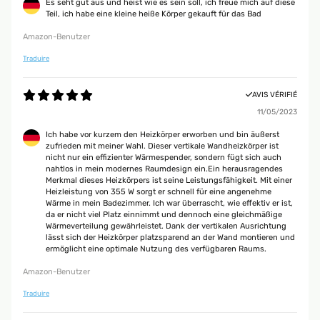
Es seht gut aus und heist wie es sein soll, ich freue mich auf diese
Teil, ich habe eine kleine heiße Körper gekauft für das Bad
Amazon-Benutzer
Traduire
AVIS VÉRIFIÉ
11/05/2023
Ich habe vor kurzem den Heizkörper erworben und bin äußerst
zufrieden mit meiner Wahl. Dieser vertikale Wandheizkörper ist
nicht nur ein effizienter Wärmespender, sondern fügt sich auch
nahtlos in mein modernes Raumdesign ein.Ein herausragendes
Merkmal dieses Heizkörpers ist seine Leistungsfähigkeit. Mit einer
Heizleistung von 355 W sorgt er schnell für eine angenehme
Wärme in mein Badezimmer. Ich war überrascht, wie effektiv er ist,
da er nicht viel Platz einnimmt und dennoch eine gleichmäßige
Wärmeverteilung gewährleistet. Dank der vertikalen Ausrichtung
lässt sich der Heizkörper platzsparend an der Wand montieren und
ermöglicht eine optimale Nutzung des verfügbaren Raums.
Amazon-Benutzer
Traduire