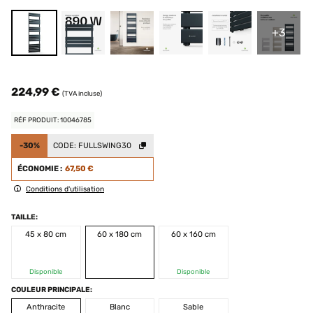
+3
224,99 €
(TVA incluse)
RÉF PRODUIT: 10046785
-30%
CODE:
FULLSWING30
ÉCONOMIE :
67,50 €
Conditions d'utilisation
TAILLE:
45 x 80 cm
60 x 180 cm
60 x 160 cm
Disponible
Disponible
COULEUR PRINCIPALE:
Anthracite
Blanc
Sable