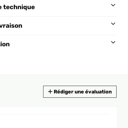
e technique
ivraison
tion
Rédiger une évaluation