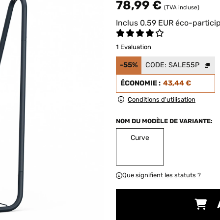
78,99 €
(TVA incluse)
Inclus
0.59
EUR
éco-partici
1 Evaluation
-55%
CODE:
SALE55P
ÉCONOMIE :
43,44 €
Conditions d'utilisation
NOM DU MODÈLE DE VARIANTE:
Curve
Que signifient les statuts ?