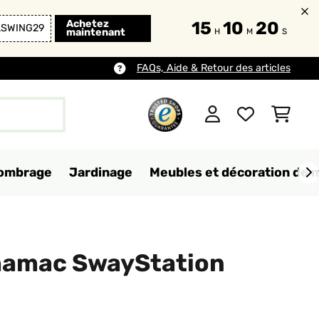
Achetez
15
10
19
LSWING29
maintenant
H
M
S
FAQs, Aide & Retour des articles
d'ombrage
Jardinage
Meubles et décoration de 
hamac SwayStation