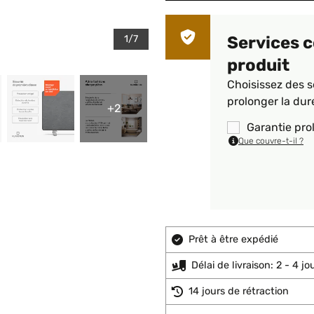
1/7
Services 
produit
Choisissez des s
prolonger la dur
+2
Garantie pro
Que couvre-t-il ?
Prêt à être expédié
Délai de livraison: 2 - 4 j
14 jours de rétraction