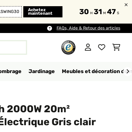
Achetez
30
31
46
LSWING30
maintenant
H
M
S
FAQs, Aide & Retour des articles
d'ombrage
Jardinage
Meubles et décoration de 
h 2000W 20m²
lectrique Gris clair