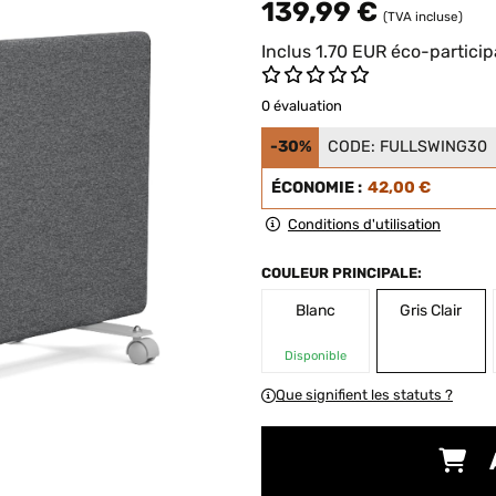
139,99 €
(TVA incluse)
Inclus
1.70
EUR
éco-particip
0 évaluation
-30%
CODE:
FULLSWING30
ÉCONOMIE :
42,00 €
Conditions d'utilisation
COULEUR PRINCIPALE:
Blanc
Gris Clair
Disponible
Que signifient les statuts ?