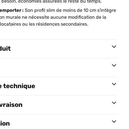
 besoin, économies assurées le reste du temps.
à emporter :
Son profil slim de moins de 10 cm s'intègre
ion murale ne nécessite aucune modification de la
 locataires ou les résidences secondaires.
duit
e technique
ivraison
tion