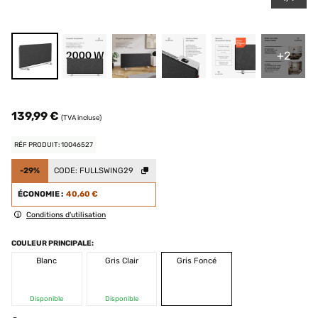
+2
139,99 €
(TVA incluse)
RÉF PRODUIT: 10046527
-29%
CODE:
FULLSWING29
ÉCONOMIE :
40,60 €
Conditions d'utilisation
COULEUR PRINCIPALE:
Blanc
Gris Clair
Gris Foncé
Disponible
Disponible