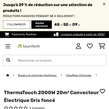
Jusqu’à 29 % de réduction sur une sélection de
produits !
RÉDUCTIONS MASSIVES PENDANT 48 H SEULEMENT !
Achetez
48
50
08
FULLSWING29
H
M
S
maintenant
Paiements flexibles
Livraison gratuite à partir de 100€*
Brasero et cheminée d'extérieur
Chauffage infrarouge
ThermaTouch 2000W 20m² Convecteur
Électrique Gris foncé
0 évaluation