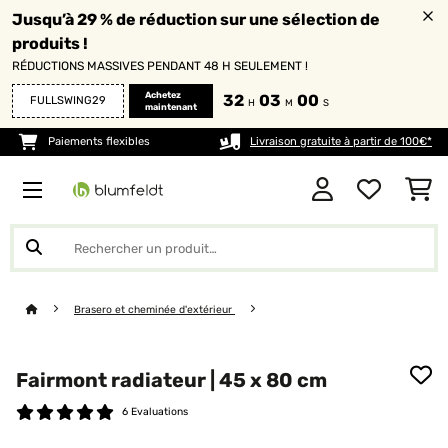
Jusqu’à 29 % de réduction sur une sélection de
produits !
RÉDUCTIONS MASSIVES PENDANT 48 H SEULEMENT !
Achetez
32
03
00
FULLSWING29
H
M
S
maintenant
Paiements flexibles
Livraison gratuite à partir de 100€*
Brasero et cheminée d'extérieur
Fairmont radiateur | 45 x 80 cm
6 Evaluations