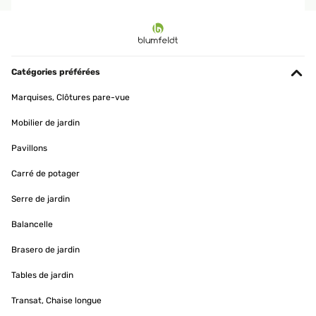
AVIS VÉRIFIÉ
02/05/2023
Wir haben uns für den kleinen Heizkörper entschieden weil das
Bad sehr klein ist und wir ihn zur Ergänzung für die
Catégories préférées
Fußbodenheizung benötigen. Die Installation durch einen
befreundetet Fachmann hat auch super geklappt. Die Verarbeitung
Marquises, Clôtures pare-vue
und Qualität hat auch einen guten Eindruck gemacht. Außerdem
macht er einen schicken Eindruck im Bad und ist sehr kompakt.
Mobilier de jardin
Amazon-Benutzer
Pavillons
Traduire
Carré de potager
AVIS VÉRIFIÉ
Serre de jardin
12/04/2023
Balancelle
Gratamente sorprendida con el radiador. Lo primero, el envío fue
muy rápido, me dieron un rango de fechas y el primer día, ya lo
Brasero de jardin
tenía en casa.Llegó muy bien embalado y protegido. Yo cogí el
tamaño más pequeño de 80x45, para colocarlo en un baño
Tables de jardin
pequeño, y es ligero y de calidad. Funciona de lujo, da buen calor y
es de bajo consumo. Justo lo que buscaba, estoy encantada.
Transat, Chaise longue
Usuario/a de amazon