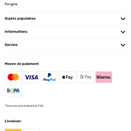
Pergola
Traduire
Sujets populaires
AVIS VÉRIFIÉ
12/04/2023
Informations
Der Heizkörper ist Qualitativ, sehr hochwertig.Auch die Lackierung
ist Kratz und stoßfest.Angeschlossen ist der Heizkörper relativ
Service
schnell.Klasse Ergänzung für unsere Handtücher, nun haben diese
einen passenden Platz zum trocknen und sind immer schön
vorgewärmt! ️
Moyen de paiement
Amazon-Benutzer
Traduire
*Tous nos prix incluent la TVA.
Livraison: