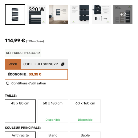
+2
114,99 €
(TVA incluse)
RÉF PRODUIT: 10046787
-29%
CODE:
FULLSWING29
ÉCONOMIE :
33,35 €
Conditions d'utilisation
TAILLE:
45 x 80 cm
60 x 180 cm
60 x 160 cm
Disponible
Disponible
COULEUR PRINCIPALE:
Anthracite
Blanc
Sable