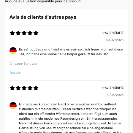
Aucune évaluation disponible pour ce produit.
Avis de clients d'autres pays
AVIS VÉRIFIÉ
03/12/2025
Es seht gut aus und heist wie es sein soll, ich freue mich auf diese
Teil, ich habe eine kleine heiße Körper gekauft für das Bad
Amazon-Benutzer
Traduire
AVIS VÉRIFIÉ
11/05/2023
Ich habe vor kurzem den Heizkörper erworben und bin äußerst
zufrieden mit meiner Wahl. Dieser vertikale Wandheizkörper ist
nicht nur ein effizienter Wärmespender, sondern fügt sich auch
nahtlos in mein modernes Raumdesign ein.Ein herausragendes
Merkmal dieses Heizkörpers ist seine Leistungsfähigkeit. Mit einer
Heizleistung von 355 W sorgt er schnell für eine angenehme
Wärme in mein Badezimmer. Ich war überrascht, wie effektiv er ist,