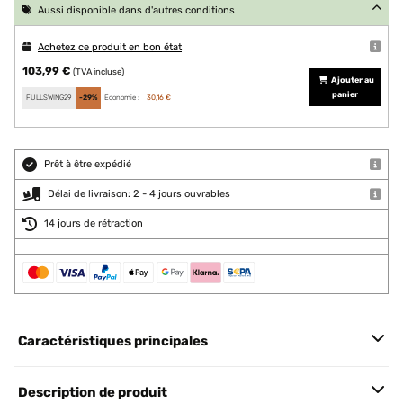
Aussi disponible dans d'autres conditions
Achetez ce produit en bon état
103,99 €
(TVA incluse)
Ajouter au
panier
FULLSWING29
-29%
Économie :
30,16 €
Prêt à être expédié
Délai de livraison: 2 - 4 jours ouvrables
14 jours de rétraction
Caractéristiques principales
Description de produit