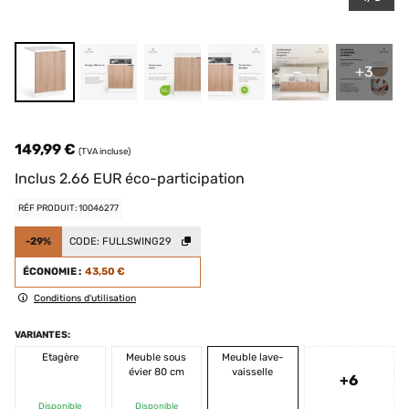
+3
149,99 €
(TVA incluse)
Inclus
2.66
EUR
éco-participation
RÉF PRODUIT: 10046277
-29%
CODE:
FULLSWING29
ÉCONOMIE :
43,50 €
Conditions d'utilisation
VARIANTES:
Etagère
Meuble sous
Meuble lave-
évier 80 cm
vaisselle
+6
Disponible
Disponible