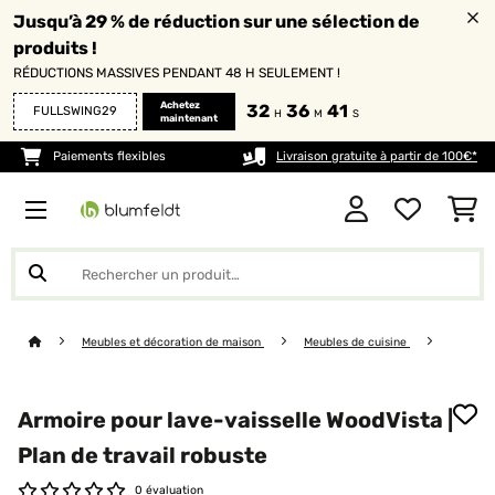
Jusqu’à 29 % de réduction sur une sélection de
produits !
RÉDUCTIONS MASSIVES PENDANT 48 H SEULEMENT !
Achetez
32
36
41
FULLSWING29
H
M
S
maintenant
Paiements flexibles
Livraison gratuite à partir de 100€*
Meubles et décoration de maison
Meubles de cuisine
Armoire pour lave-vaisselle WoodVista |
Plan de travail robuste
0 évaluation