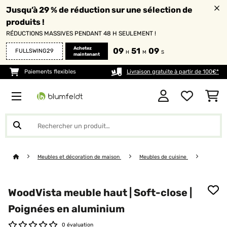
Jusqu’à 29 % de réduction sur une sélection de
produits !
RÉDUCTIONS MASSIVES PENDANT 48 H SEULEMENT !
Achetez
09
51
08
FULLSWING29
H
M
S
maintenant
Paiements flexibles
Livraison gratuite à partir de 100€*
Meubles et décoration de maison
Meubles de cuisine
WoodVista meuble haut | Soft-close |
Poignées en aluminium
0 évaluation