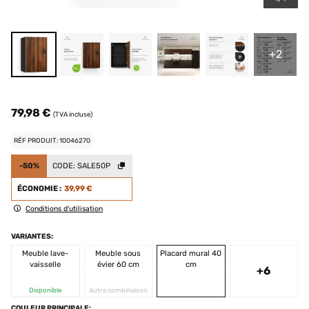
+2
79,98 €
(TVA incluse)
RÉF PRODUIT: 10046270
-50%
CODE:
SALE50P
ÉCONOMIE :
39,99 €
Conditions d'utilisation
VARIANTES:
Meuble lave-
Meuble sous
Placard mural 40
vaisselle
évier 60 cm
cm
+6
Disponible
Autre combinaison
COULEUR PRINCIPALE: