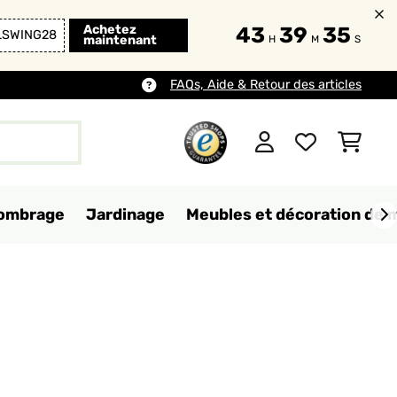
Achetez
43
39
33
LSWING28
maintenant
H
M
S
FAQs, Aide & Retour des articles
d'ombrage
Jardinage
Meubles et décoration de 