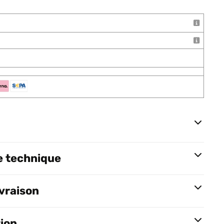
e technique
ivraison
tion