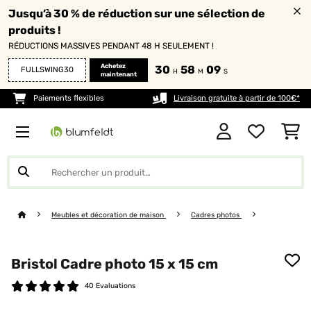
Jusqu’à 30 % de réduction sur une sélection de
produits !
RÉDUCTIONS MASSIVES PENDANT 48 H SEULEMENT !
Achetez
30
58
08
FULLSWING30
H
M
S
maintenant
Paiements flexibles
Livraison gratuite à partir de 100€*
Meubles et décoration de maison
Cadres photos
Bristol Cadre photo 15 x 15 cm
40 Evaluations