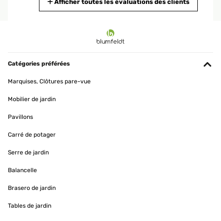
Traduire
Afficher toutes les évaluations des clients
AVIS VÉRIFIÉ
19/01/2025
produit bien emballé, belle qualité.
Catégories préférées
Utilisateur d'Amazon
Marquises, Clôtures pare-vue
Traduire
Mobilier de jardin
AVIS VÉRIFIÉ
Pavillons
16/01/2025
Carré de potager
Ware wie beschrieben einwandfrei verpackt und schnelle
Lieferung!!!
Serre de jardin
Amazon-Benutzer
Balancelle
Traduire
Brasero de jardin
Tables de jardin
AVIS VÉRIFIÉ
16/01/2025