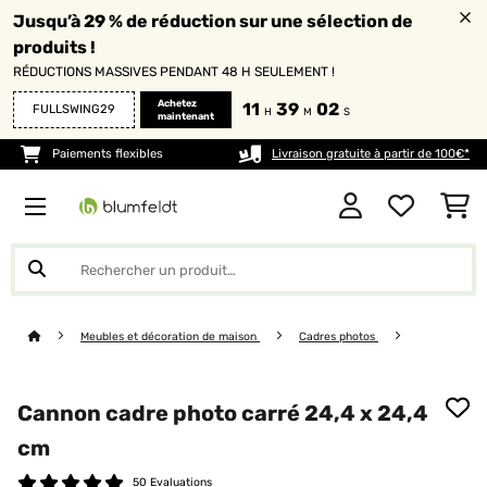
Jusqu’à 29 % de réduction sur une sélection de
produits !
RÉDUCTIONS MASSIVES PENDANT 48 H SEULEMENT !
Achetez
11
39
02
FULLSWING29
H
M
S
maintenant
Paiements flexibles
Livraison gratuite à partir de 100€*
Meubles et décoration de maison
Cadres photos
Cannon cadre photo carré 24,4 x 24,4
cm
50 Evaluations