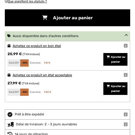
Que signifient les statuts ?
Ajouter au panier
Aussi disponible dans d'autres conditions
Achetez ce produit en bon état
25,99 €
(TVA incluse)
Ajouter au
panier
SALE35P
-35%
Économie :
9,10 €
Achetez ce produit en état acceptable
27,99 €
(TVA incluse)
Ajouter au
panier
SALE35P
-35%
Économie :
9,80 €
Prêt à être expédié
Délai de livraison: 2 - 3 jours ouvrables
14 jours de rétraction