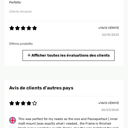
Perfetto
Utente Amazon
AVIS VÉRIFIÉ
03/10/2023
Ottimo prodotto
Utente Amazon
Afficher toutes les évaluations des clients
AVIS VÉRIFIÉ
19/04/2023
Arrivata in perfetto stato perché imballata alla perfezione! Molto bella
Avis de clients d'autres pays
Utente Amazon
AVIS VÉRIFIÉ
20/03/2025
AVIS VÉRIFIÉ
30/04/2022
This was perfect for my needs as the size and Passepartout ( inner
matt mount )was exactly what i needed,, the Frame is finished
Impossibile caricare il contenuto multimediale. Ho cercato per un bel po'