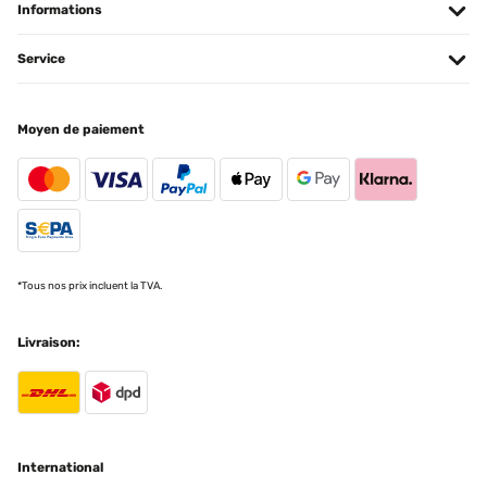
Informations
AVIS VÉRIFIÉ
Service
04/12/2023
Vraiment jolie simple tout se que je recherchais puis vraiment a
petit prix top
Moyen de paiement
Utilisateur d'Amazon
Traduire
AVIS VÉRIFIÉ
01/12/2023
*Tous nos prix incluent la TVA.
Schön Wie auf den Bildern, kam gut Verpackt an und keine Kratzer
:)
Livraison:
Amazon-Benutzer
Traduire
AVIS VÉRIFIÉ
23/11/2023
International