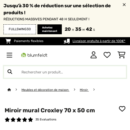
Jusqu’à 30 % de réduction sur une sélection de
produits !
RÉDUCTIONS MASSIVES PENDANT 48 H SEULEMENT !
Achetez
20
35
42
FULLSWING30
H
M
S
maintenant
Paiements flexibles
Livraison gratuite à partir de 100€*
Meubles et décoration de maison
Miroir
Miroir mural Croxley 70 x 50 cm
35 Evaluations