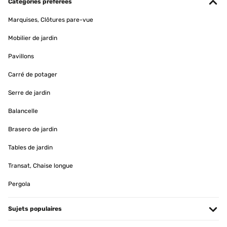
Catégories préférées
Amazon-Benutzer
Marquises, Clôtures pare-vue
Traduire
Mobilier de jardin
AVIS VÉRIFIÉ
Pavillons
13/02/2024
Carré de potager
Suite a un problème avec le miroir le SAV a été très rapide et
performant. Je recommande pour le sérieux.
Serre de jardin
Utilisateur d'Amazon
Balancelle
Traduire
Brasero de jardin
Tables de jardin
AVIS VÉRIFIÉ
18/12/2023
Transat, Chaise longue
Producto tal cual la descripción. Llegó en 2 semanas, en perfecto
Pergola
estado y bien embalado. El espejo perfecto!
Usuario/a de amazon
Sujets populaires
Traduire