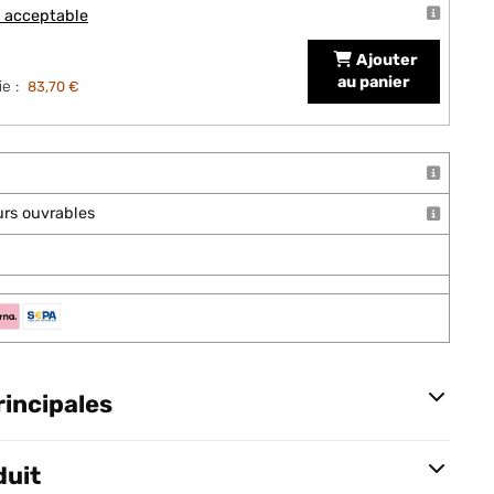
t acceptable
Ajouter
au panier
e :
83,70 €
ours ouvrables
rincipales
duit