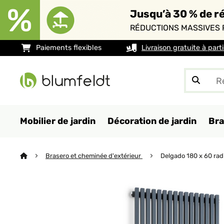
Jusqu’à 30 % de ré
RÉDUCTIONS MASSIVES 
Paiements flexibles
Livraison gratuite à part
Mobilier de jardin
Décoration de jardin
Bra
Brasero et cheminée d'extérieur
Delgado 180 x 60 rad