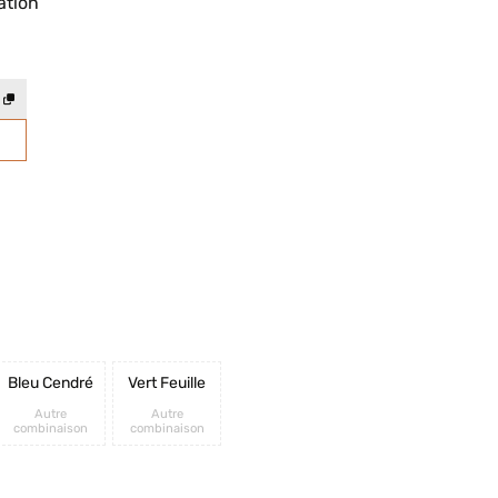
ation
Bleu Cendré
Vert Feuille
Autre
Autre
combinaison
combinaison