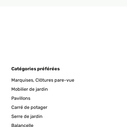
AVIS VÉRIFIÉ
25/04/2023
Praktisch und schön! Dieses Produkt hat mich wirkl
robust und stabil aus, sondern ist auch sehr funk
spart mir nicht nur Zeit, sondern auch Energiekost
dass er sehr einfach zu installieren war. Das mitge
befestigen. Ich bin wirklich kein Experte in Sach
platzsparend ist. Ich habe eine kleine Wohnung und
und elegante Form und fügt sich gut in mein Badez
installieren und platzsparend. Wenn Sie nach eine
Catégories préférées
dieser Handtuchheizkörper die perfekte Wahl!
Marquises, Clôtures pare-vue
Amazon-Benutzer
Mobilier de jardin
Pavillons
AVIS VÉRIFIÉ
25/04/2023
Carré de potager
Serre de jardin
Wir haben uns den Wandheizkörper für unser neues 
perfekt in das Bad ein - das Design ist nicht nu
Balancelle