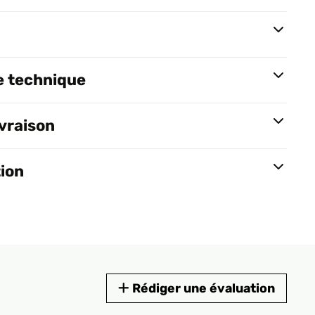
e technique
ivraison
tion
Rédiger une évaluation