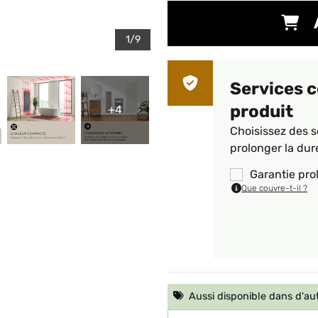
1/9
Services 
produit
+4
Choisissez des s
prolonger la dur
Garantie pro
Que couvre-t-il ?
Aussi disponible dans d'au