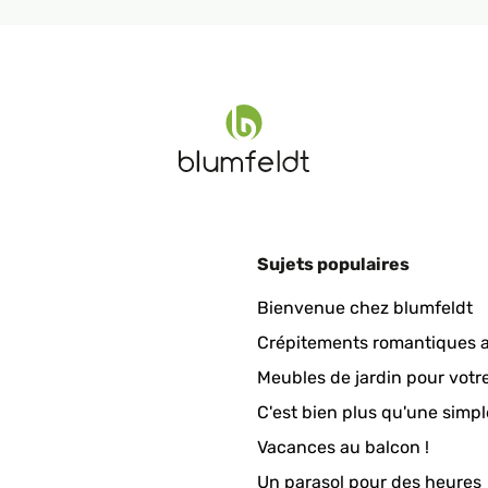
ich begeistert! Zunächst einmal möchte ich sagen, dass der Handtu
tional. Ich kann meine Handtücher jetzt bequem auf dem Heizkörpe
en, da ich die Handtücher nicht mehr im Trockner trocknen muss. Ei
lieferte Installationskit und die Anleitung haben mir dabei geholfe
en Heimwerken, aber ich habe es ohne Probleme geschafft. Was ich 
 war besorgt darüber, dass er zu viel Platz einnehmen würde, aber
immer ein. Insgesamt bin ich sehr zufrieden mit dem Handtuchheizk
r praktischen Lösung suchen, um Ihre Handtücher zu trocknen und 
Sujets populaires
Bienvenue chez blumfeldt
Crépitements romantiques a
Meubles de jardin pour votr
C'est bien plus qu'une simpl
Vacances au balcon !
Bad gekauft, das wir im modernen Industrial Style gestaltet haben
r modern sondern auch sehr edel und zweckmäßig.Schon beim Auspa
Un parasol pour des heures