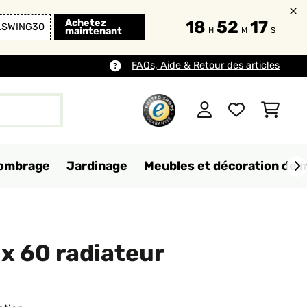
Achetez
18
52
15
LSWING30
maintenant
H
M
S
FAQs, Aide & Retour des articles
d'ombrage
Jardinage
Meubles et décoration de 
x 60 radiateur