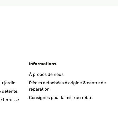
chheizkörper sehr gut verarbeitet ist. Er sieht nicht nur
r aufhängen und sie trocknen schnell und effektiv. Das
n weiterer großer Vorteil des Handtuchheizkörpers ist,
n, den Heizkörper in kürzester Zeit an der Wand zu
auch sehr schätze, ist, dass der Handtuchheizkörper sehr
 das war nicht der Fall. Der Heizkörper hat eine schlanke
örper. Er ist funktional, gut verarbeitet, einfach zu
gleichzeitig Ihre Energiekosten zu senken, dann ist
Informations
À propos de nous
Traduire
u jardin
Pièces détachées d'origine & centre de
réparation
e détente
Consignes pour la mise au rebut
e terrasse
. Der Blumfeldt Heizkörper in anthrazit fügte sich dazu
cken konnten wir uns von der guten Verarbeitung