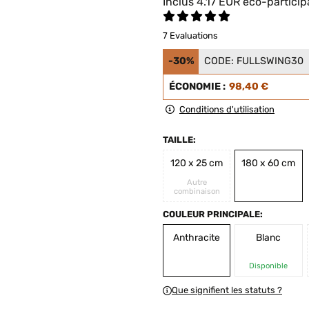
Inclus
4.17
EUR
éco-particip
7 Evaluations
-30%
CODE:
FULLSWING30
ÉCONOMIE :
98,40 €
Conditions d'utilisation
TAILLE:
120 x 25 cm
180 x 60 cm
Autre
combinaison
COULEUR PRINCIPALE:
Anthracite
Blanc
Disponible
Que signifient les statuts ?