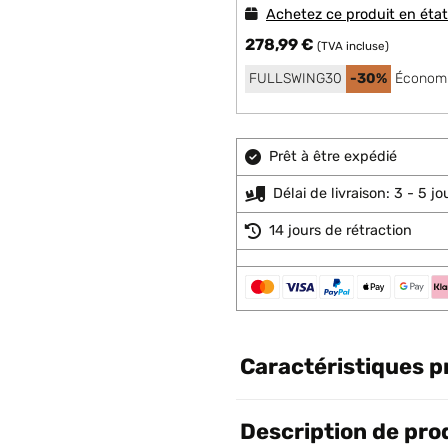
Achetez ce produit en éta
278,99 €
(TVA incluse)
FULLSWING30
-30%
Économi
Prêt à être expédié
Délai de livraison: 3 - 5 j
14 jours de rétraction
Caractéristiques p
Description de pro