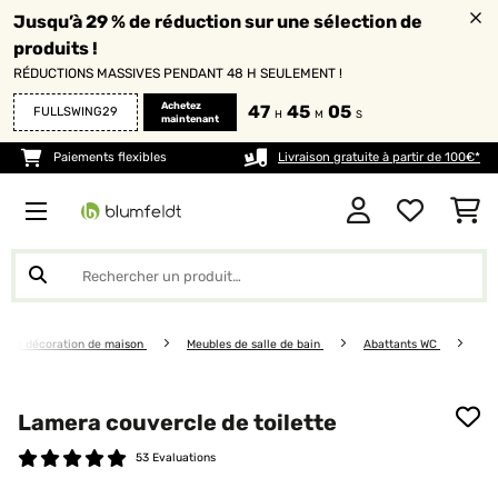
Jusqu’à 29 % de réduction sur une sélection de
produits !
RÉDUCTIONS MASSIVES PENDANT 48 H SEULEMENT !
Achetez
47
45
04
FULLSWING29
H
M
S
maintenant
Paiements flexibles
Livraison gratuite à partir de 100€*
s et décoration de maison
Meubles de salle de bain
Abattants WC
Lamera couvercle de toilette
53 Evaluations