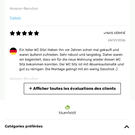
di gioco: installando la tavoletta, si auto determinerà la corretta posizione
Amazon-Benutzer
delle cerniere (che andranno ruotate opportunamente fino ad adattarsi ai
fori sulla tavoletta). A questo punto conviene controllare la posizione dall'
Traduire
alto, per centrare bene la tavoletta col WC, evitando che sporga troppo o
sia troppo dentro. Trovata la giusta posizione (nel farlo, le 2 cerniere
ruoteranno intorno alle rispettive viti, in modo pressoché simmetrico),
AVIS VÉRIFIÉ
conviene serarre le viti al 90%. Poi rimuovete la tavoletta (occorre premere
il bottone centrale x lo sgancio), serrate al 100% e infilate i 2 copri cerniera
24/01/2026
cromati. Riposizionate la tavoletta e avrete finito.Prodotto consigliato per
rapporto qualità/prezzo e per la flessibilità di montaggio (ovviamente
Ein toller WC Sitz! Haben ihn vor Jahren schon mal gekauft und
dovete scegliere la geometria giusta che combaci col vostro wc).
waren äußerst zufrieden. Sehr robust und langlebig. Daher waren
wir begeistert, dass wir für die neue Wohnung wieder diesen WC
Utente Amazon
Sitz bekommen konnten. Der WC Sitz ist mit Absenkautomatik und
gut zu reinigen. Die Montage gelingt mit ein wenig Geschick ;)
Amazon-Benutzer
AVIS VÉRIFIÉ
16/02/2024
Traduire
Afficher toutes les évaluations des clients
Prodotto Ottimo. Montato su WC Flamiania. Facile da montare, elegante e
resistente.
AVIS VÉRIFIÉ
17/12/2025
Utente Amazon
très bon matériel va super bien sur les wc et bonne qualité
Catégories préférées
AVIS VÉRIFIÉ
Utilisateur d'Amazon