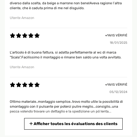
diverso dalla scelta, da beige a marrone non bene!Aveva ragione l’altra
cliente, che è caduta prima di me nel disguido.
Utente Amazon
AVIS VÉRIFIÉ
18/01/2025
L’articolo è di buona fattura, si adatta perfettamente al wc di marca
"Scala".Facilissimo il montaggio e rimane ben saldo una volta avvitato.
Utente Amazon
AVIS VÉRIFIÉ
05/12/2024
Ottimo materiale..montaggio semplice..trovo molto utile la possibilità di
smontaggio con il pulsante per poterci pulire meglio...consiglio..una
pecca volendo trovare un dettaglio e la spedizione un pó lenta...
Utente Amazon
Afficher toutes les évaluations des clients