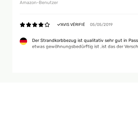
Amazon-Benutzer
AVIS VÉRIFIÉ
05/05/2019
Der Strandkorbbezug ist qualitativ sehr gut in Pas
etwas gewöhnungsbedürftig ist ,ist das der Versch
Amazon-Benutzer
AVIS VÉRIFIÉ
16/05/2018
Der Strandkorb sieht sehr schön aus, original wie 
benötigt nur noch einen Schraubendreher.Der Stran
kleine Tische zum Ausklappen. Leichte Regenschaue
Amazon-Benutzer