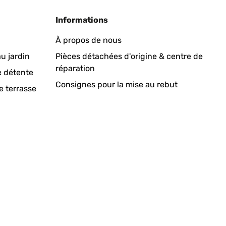
Informations
À propos de nous
ot have to be removed to use the strandkorb.
u jardin
Pièces détachées d'origine & centre de
réparation
e détente
Traduire
Consignes pour la mise au rebut
e terrasse
 sight. It is comfortable and much admired by friends
 nothing too serious. An extravagant purchase but fun,
fortunately the "cuddle cushions" were missing so I
le to supply the cushions so gave us a refund to cover
it would withstand a wet and snowy British winter.
Traduire