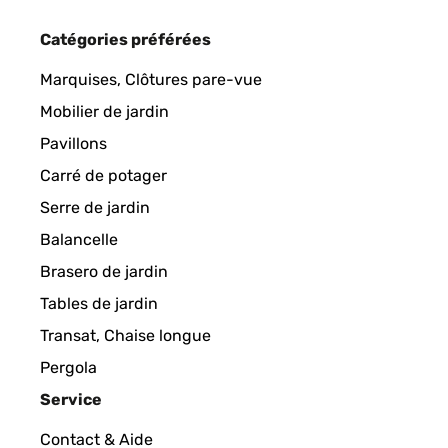
Catégories préférées
AVIS VÉRIFIÉ
06/09/2017
Marquises, Clôtures pare-vue
A good, sturdy cover for my new strandkorb. The f
Mobilier de jardin
Pavillons
Amazon user
Carré de potager
Serre de jardin
AVIS VÉRIFIÉ
06/09/2017
Balancelle
Brasero de jardin
I have always wanted a strandkorb and bought this
Tables de jardin
and neighbours. It arrived quickly but the packag
and worth every penny! It took around 2 hours to er
Transat, Chaise longue
emailed Electronic Star who replied straight away 
the cost of replacements. I was very impressed with
Pergola
Service
Amazon user
Contact & Aide