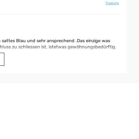
Traduire
ein sattes Blau und sehr ansprechend .Das einzige was
hluss zu schliessen ist, istetwas gewöhnungsbedürftig.
Traduire
d eine zweite Person. Das Montagezubehör liegt bei, man
 kann sogar darin liegen. Für Getränke gibt es zwei
en.
Traduire