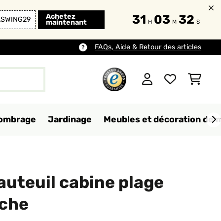
Achetez
31
03
30
LSWING29
maintenant
H
M
S
FAQs, Aide & Retour des articles
d'ombrage
Jardinage
Meubles et décoration de 
auteuil cabine plage
nche