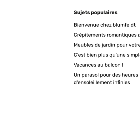
Sujets populaires
Bienvenue chez blumfeldt
ront flap has side Velcro openings so that the whole thing does n
Crépitements romantiques a
Meubles de jardin pour votr
C'est bien plus qu'une simpl
Vacances au balcon !
Un parasol pour des heures
d'ensoleillement infinies
 following a holiday on the Baltic coast where they are a common
ing was rather flimsy and the paintwork was slightly damaged, but
ect and it wasn't difficult to follow the pictorial instructions. Un
that they would sort it out in a few days. They did, but were unab
 their service. I also ordered a cover for it, as I don't know how 