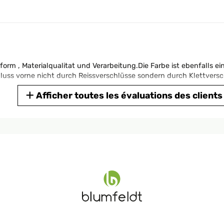
sform , Materialqualitat und Verarbeitung.Die Farbe ist ebenfalls 
luss vorne nicht durch Reissverschlüsse sondern durch Klettversc
Afficher toutes les évaluations des clients
die am Meer. Die Montage ist relativ einfach, braucht aber Zeit un
dkorb ist schön bequem und lässt sich in 5 Stufen verstellen, man
r und Wind hält er gut ab, und ist ein schöner Hingucker im Gart