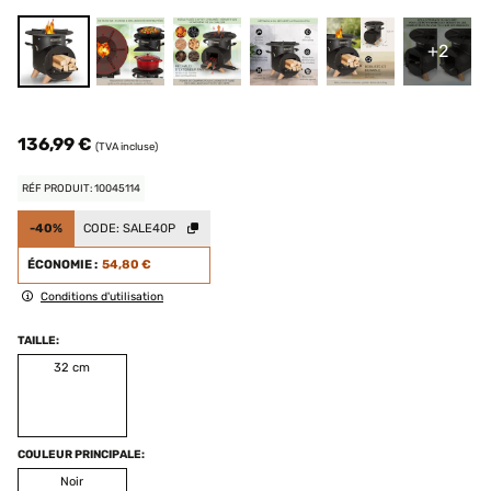
+2
136,99 €
(TVA incluse)
RÉF PRODUIT: 10045114
-40%
CODE:
SALE40P
ÉCONOMIE :
54,80 €
Conditions d'utilisation
TAILLE:
32 cm
COULEUR PRINCIPALE:
Noir