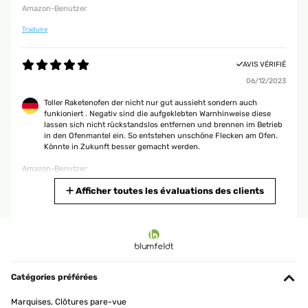
Amazon-Benutzer
Traduire
AVIS VÉRIFIÉ
06/12/2023
Toller Raketenofen der nicht nur gut aussieht sondern auch
funkioniert . Negativ sind die aufgeklebten Warnhinweise diese
lassen sich nicht rückstandslos entfernen und brennen im Betrieb
in den Ofenmantel ein. So entstehen unschöne Flecken am Ofen.
Könnte in Zukunft besser gemacht werden.
Amazon-Benutzer
Traduire
Afficher toutes les évaluations des clients
AVIS VÉRIFIÉ
20/09/2023
Der kleine Ofen ist super. War schnell aufgebaut und ist auch gut
verarbeitet. Habe jetzt schon 2x im Dutchofen darauf gekocht und
Catégories préférées
war sehr zufrieden. Von der Größe her, kann man den bestimmt
auch gut beim Zelten mitnehmen und verwenden.
Marquises, Clôtures pare-vue