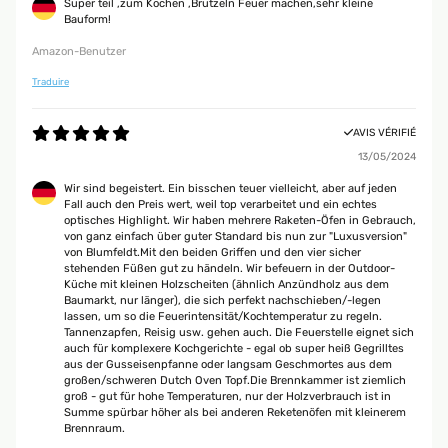
Super teil ,zum Kochen ,Brutzeln Feuer machen,sehr kleine
Bauform!
Amazon-Benutzer
Traduire
AVIS VÉRIFIÉ
13/05/2024
Wir sind begeistert. Ein bisschen teuer vielleicht, aber auf jeden
Fall auch den Preis wert, weil top verarbeitet und ein echtes
optisches Highlight. Wir haben mehrere Raketen-Öfen in Gebrauch,
von ganz einfach über guter Standard bis nun zur "Luxusversion"
von Blumfeldt.Mit den beiden Griffen und den vier sicher
stehenden Füßen gut zu händeln. Wir befeuern in der Outdoor-
Küche mit kleinen Holzscheiten (ähnlich Anzündholz aus dem
Baumarkt, nur länger), die sich perfekt nachschieben/-legen
lassen, um so die Feuerintensität/Kochtemperatur zu regeln.
Tannenzapfen, Reisig usw. gehen auch. Die Feuerstelle eignet sich
auch für komplexere Kochgerichte - egal ob super heiß Gegrilltes
aus der Gusseisenpfanne oder langsam Geschmortes aus dem
großen/schweren Dutch Oven Topf.Die Brennkammer ist ziemlich
groß - gut für hohe Temperaturen, nur der Holzverbrauch ist in
Summe spürbar höher als bei anderen Reketenöfen mit kleinerem
Brennraum.