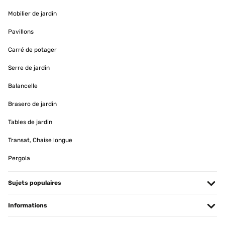
Amazon-Benutzer
Mobilier de jardin
Traduire
Pavillons
AVIS VÉRIFIÉ
Carré de potager
18/09/2023
Serre de jardin
Das Ding ist einfach der Hammer und hat das Grillen und
Feuermachen im Freien zu einem echten Erlebnis gemacht. In
Balancelle
diesem Review werde ich euch ales darüber berichten, warum ich
so begeistert von diesem Teil bin. Packungsinhalt :Als ich das
Brasero de jardin
Paket öffnete, war ich angenehm überascht, was alles darin
enthalten war. Natürlich, wie erwartet, die Feuerstelle, aber auch
Tables de jardin
ein Schürhaken, um das Feuer sicher zu bewegen. Das Beste
daran war jedoch der Holzstandfuss. Ich hatte nicht erwartet, dass
Transat, Chaise longue
das dabei ist, und es macht das Ganze wirklich komplett. Kein
Suchen mehr nach einem geeigneten Untergrund, um das Feuer
zu machen - einfach den Holzstand aufstellen und los geht's.
Pergola
Zusammenbau:Der Zusammenbau war kinderleicht. Es gab keine
komplizierten anweisungen oder schwierigen Schritte. Die
Feuerstelle kommt fast vollständig montiert, du musst nur den
Sujets populaires
Grillrost darauf legen und schon ist sie einsatzbereit. Das hat mir
echt Zeit und Nerven gespart.Die Benutzung dieser Feuerstelle ist
ein echtes Vergnügen. Ich habe sie jetzt schon eine Weile und sie
Informations
hat sich als perfekte Alternative zum Grillen erwiesen. Sie steht
sicher auf ihrem Holzstand, und ich kann sie überall im Garten