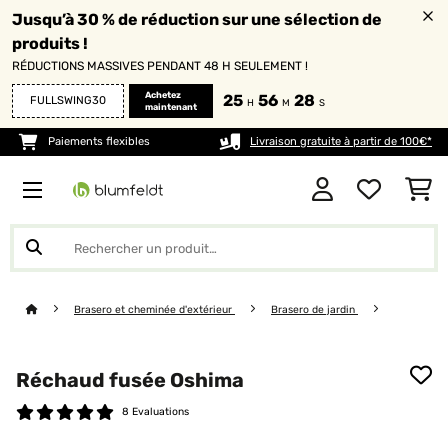
Jusqu’à 30 % de réduction sur une sélection de
produits !
RÉDUCTIONS MASSIVES PENDANT 48 H SEULEMENT !
Achetez
25
56
27
FULLSWING30
H
M
S
maintenant
Paiements flexibles
Livraison gratuite à partir de 100€*
Brasero et cheminée d'extérieur
Brasero de jardin
Réchaud fusée Oshima
8 Evaluations