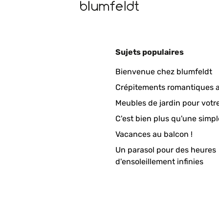
Sujets populaires
as zusammen bauen ist sehr Einfach. Viele Schrauben. Es hätte et
Bienvenue chez blumfeldt
Crépitements romantiques a
Meubles de jardin pour votr
C'est bien plus qu'une simpl
Vacances au balcon !
Un parasol pour des heures
ung kann ich nur sagen dass es viele Schrauben sind aber alles e
d'ensoleillement infinies
e hatten Schrammen. Da es aber ein Hochbeet, was Draussen steht, 