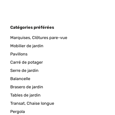
Amazon-Benutzer
AVIS VÉRIFIÉ
26/05/2025
Catégories préférées
Ein schönes Design und es hat die richtige Höhe.D
Marquises, Clôtures pare-vue
Mobilier de jardin
Amazon-Benutzer
Pavillons
Carré de potager
AVIS VÉRIFIÉ
12/04/2025
Serre de jardin
Balancelle
Das Hochbeet ist top. Betreffend der zusammensetz
Brasero de jardin
empfehlen. Der einzige negative Punkt, einige Teil
Tables de jardin
Amazon-Benutzer
Transat, Chaise longue
Pergola