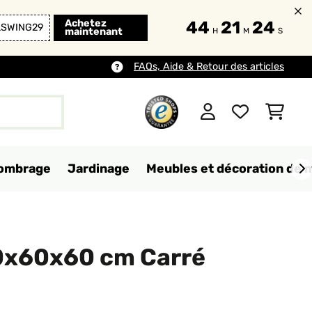
Achetez
44
21
23
LSWING29
maintenant
H
M
S
FAQs, Aide & Retour des articles
d'ombrage
Jardinage
Meubles et décoration de 
0x60x60 cm Carré