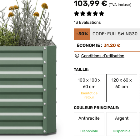
103,99 €
(TVA incluse)
13 Evaluations
-30%
CODE:
FULLSWING30
ÉCONOMIE :
31,20 €
Conditions d'utilisation
TAILLE:
100 x 100 x
120 x 60 x
60 cm
60 cm
Bientôt de
retour
COULEUR PRINCIPALE:
Anthracite
Argent
Disponible
Disponible