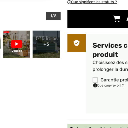
Que signifient les statuts ?
1/8
+3
Services 
produit
Choisissez des s
prolonger la dur
Garantie pro
Que couvre-t-il ?