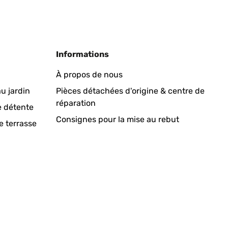
Traduire
Informations
was breiter sein können
À propos de nous
u jardin
Pièces détachées d'origine & centre de
réparation
Traduire
e détente
Consignes pour la mise au rebut
e terrasse
infach zu handhaben. Ging relatif schnell! Kann ich nur
ist, war das für mich jetzt kein Problem.
Traduire