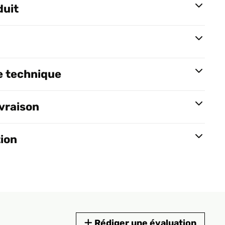
duit
e technique
ivraison
tion
Rédiger une évaluation