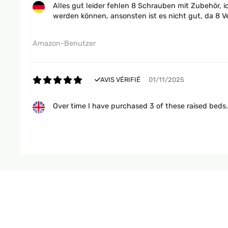
Alles gut leider fehlen 8 Schrauben mit Zubehör, 
werden können, ansonsten ist es nicht gut, da 8 V
Amazon-Benutzer
AVIS VÉRIFIÉ
01/11/2025
Over time I have purchased 3 of these raised beds
Amazon user
AVIS VÉRIFIÉ
25/09/2025
Für mich gute Qualität ist für wenig Platz im Gar