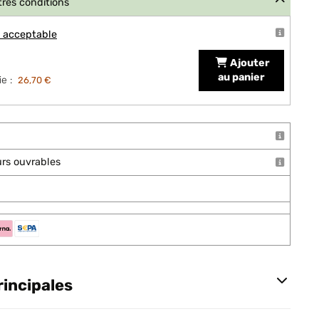
tres conditions
t acceptable
Ajouter
au panier
e :
26,70 €
ours ouvrables
rincipales