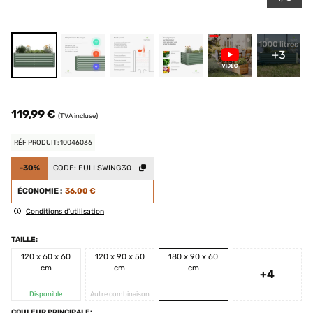
+3
119,99 €
(TVA incluse)
RÉF PRODUIT: 10046036
-30%
CODE:
FULLSWING30
ÉCONOMIE :
36,00 €
Conditions d'utilisation
TAILLE:
120 x 60 x 60
120 x 90 x 50
180 x 90 x 60
cm
cm
cm
+4
Disponible
Autre combinaison
COULEUR PRINCIPALE: