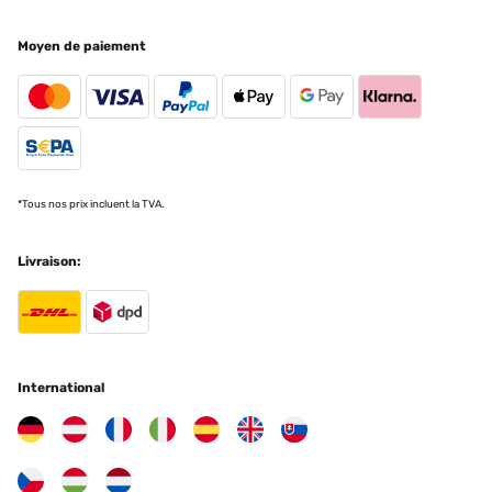
AVIS VÉRIFIÉ
Moyen de paiement
26/03/2025
Cet espace de jardin présente des finitions correctes.Le modèle
installé fait 1800x900x600.L'emballage carton correct de
930x665x60 (mm) et peut se porter aisément.Quelques fines
bavures résultant des découpes sont perceptibles, sans danger
particulier en utilisant des gants pour le montage.Placer les
bavures à l'intérieur (coté terre), vers le bas (petit repli tôle en haut,
grand repli en bas) ou neutralisées par l'assemblage (zone contact
*Tous nos prix incluent la TVA.
entre panneaux).Enlever les films protecteurs bleu avant
l'assemblage pour plus de facilité.L'épaisseur des tôles galvanisées
de 6/10ème conviennent et présentent une durabilité
Livraison:
intéressante.La visserie est de qualité : M6 est une dimension qui
convient parfaitement à cet usage sans risque de rupture au
serrage manuel.J'ai ajouté une tige filetée M6 pour limiter la
déformation au milieu des longueurs des bacs. Cette précaution
n'est pas une obligation, si vous enterrez de 5 cm vos bacs,
l'ensemble bénéficie d'une auto portance correcte.Personnellement,
j'ai rajouté au fond un grillage galvanisé de maille 6,3x6,3 fil 0,6
International
fixé par la visserie des bacs. Ceci évitera l'accès des rongeurs par le
dessous et facilite l'équerrage au moment de la mise en
place.Procéder à l'assemblage sur une zone dégagée plane de
préférence et non abrasive (caoutchouc ou carton plutôt que
ciment).Compter entre 2 ou 3 heures de montage par bac, suivant
l'organisation et les ajouts apportés.Si vous mettez en place