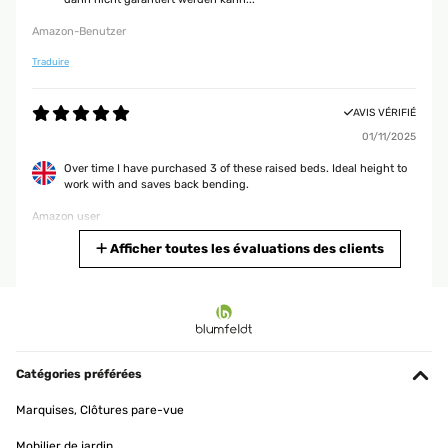
Amazon-Benutzer
Traduire
AVIS VÉRIFIÉ
01/11/2025
Over time I have purchased 3 of these raised beds. Ideal height to
work with and saves back bending.
Amazon user
Traduire
Afficher toutes les évaluations des clients
AVIS VÉRIFIÉ
25/09/2025
Für mich gute Qualität ist für wenig Platz im Garten zu empfehlen
Catégories préférées
Amazon-Benutzer
Marquises, Clôtures pare-vue
Traduire
Mobilier de jardin