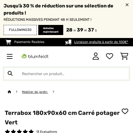
Jusqu’à 30 % de réduction sur une sélection de
produits !
RÉDUCTIONS MASSIVES PENDANT 48 H SEULEMENT !
Achetez
28
39
35
FULLSWING30
H
M
S
maintenant
Paiements flexibles
Livraison gratuite à partir de 100€*
Mobilier de jardin
Terrabox 180x90x60 cm Carré potager
Vert
13 Evaluations