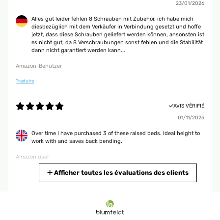
23/01/2026
Alles gut leider fehlen 8 Schrauben mit Zubehör, ich habe mich
diesbezüglich mit dem Verkäufer in Verbindung gesetzt und hoffe
jetzt, dass diese Schrauben geliefert werden können, ansonsten ist
es nicht gut, da 8 Verschraubungen sonst fehlen und die Stabilität
dann nicht garantiert werden kann...
Amazon-Benutzer
Traduire
AVIS VÉRIFIÉ
01/11/2025
Over time I have purchased 3 of these raised beds. Ideal height to
work with and saves back bending.
Amazon user
Traduire
Afficher toutes les évaluations des clients
AVIS VÉRIFIÉ
25/09/2025