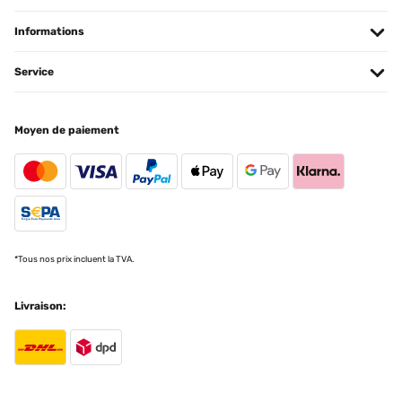
ein Hochbeet, was Draussen steht, ist, war das für mich jetzt kein
Problem.
Informations
Amazon-Benutzer
Service
Traduire
AVIS VÉRIFIÉ
Moyen de paiement
26/03/2025
Cet espace de jardin présente des finitions correctes.Le modèle
installé fait 1800x900x600.L'emballage carton correct de
930x665x60 (mm) et peut se porter aisément.Quelques fines
bavures résultant des découpes sont perceptibles, sans danger
particulier en utilisant des gants pour le montage.Placer les
bavures à l'intérieur (coté terre), vers le bas (petit repli tôle en haut,
grand repli en bas) ou neutralisées par l'assemblage (zone contact
*Tous nos prix incluent la TVA.
entre panneaux).Enlever les films protecteurs bleu avant
l'assemblage pour plus de facilité.L'épaisseur des tôles galvanisées
de 6/10ème conviennent et présentent une durabilité
Livraison:
intéressante.La visserie est de qualité : M6 est une dimension qui
convient parfaitement à cet usage sans risque de rupture au
serrage manuel.J'ai ajouté une tige filetée M6 pour limiter la
déformation au milieu des longueurs des bacs. Cette précaution
n'est pas une obligation, si vous enterrez de 5 cm vos bacs,
l'ensemble bénéficie d'une auto portance correcte.Personnellement,