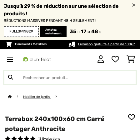
Jusqu’à 29 % de réduction sur une sélection de
produits !
RÉDUCTIONS MASSIVES PENDANT 48 H SEULEMENT !
Achetez
35
17
48
FULLSWING29
H
M
S
maintenant
Paiements flexibles
Livraison gratuite à partir de 100€*
Mobilier de jardin
Terrabox 240x100x60 cm Carré
potager Anthracite
13 Evaluations