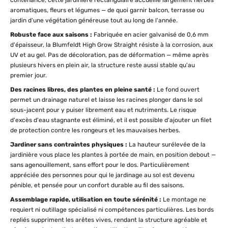
contenance, cette jardinière rectangulaire accueille largement herbes
aromatiques, fleurs et légumes — de quoi garnir balcon, terrasse ou
jardin d'une végétation généreuse tout au long de l'année.
Robuste face aux saisons :
Fabriquée en acier galvanisé de 0,6 mm
d'épaisseur, la Blumfeldt High Grow Straight résiste à la corrosion, aux
UV et au gel. Pas de décoloration, pas de déformation — même après
plusieurs hivers en plein air, la structure reste aussi stable qu'au
premier jour.
Des racines libres, des plantes en pleine santé :
Le fond ouvert
permet un drainage naturel et laisse les racines plonger dans le sol
sous-jacent pour y puiser librement eau et nutriments. Le risque
d'excès d'eau stagnante est éliminé, et il est possible d'ajouter un filet
de protection contre les rongeurs et les mauvaises herbes.
Jardiner sans contraintes physiques :
La hauteur surélevée de la
jardinière vous place les plantes à portée de main, en position debout —
sans agenouillement, sans effort pour le dos. Particulièrement
appréciée des personnes pour qui le jardinage au sol est devenu
pénible, et pensée pour un confort durable au fil des saisons.
Assemblage rapide, utilisation en toute sérénité :
Le montage ne
requiert ni outillage spécialisé ni compétences particulières. Les bords
repliés suppriment les arêtes vives, rendant la structure agréable et