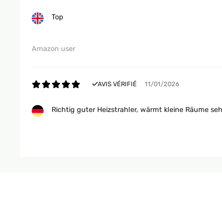
Top
AVIS VÉRIFIÉ
23/01/2024
Il prodotto funziona molto bene e corrisponde pienamente 
Amazon user
consiglio vivamente. Aggiungo che ho avuto inizialmente
disponibile ed ha risolto brillantemente e velocemente il
AVIS VÉRIFIÉ
11/01/2026
Utente Amazon
Richtig guter Heizstrahler, wärmt kleine Räume seh
AVIS VÉRIFIÉ
18/01/2023
Amazon-Benutzer
Forse non ho letto attentamente la descrizone e mi aspet
irradiamento di calore un po' diverso.Positiva anche la si
AVIS VÉRIFIÉ
04/01/2026
Utente Amazon
Sehr gute Qualität
AVIS VÉRIFIÉ
06/01/2022