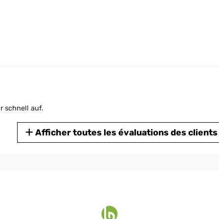
alla descrizione. E' solido e bello. Diffonde bene il calore ed il c
 un problema, che dipendeva da me, non era un difetto del prodott
 problema. Un'azienda molto seria!
r schnell auf.
Afficher toutes les évaluations des clients
tavo qualcosa di diverso. Scalda nel suo raggio di azione, interes
lenziosità ma va bene solo per ambienti piccoli .