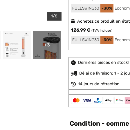
FULLSWING30
-30%
Économi
1/8
Achetez ce produit en éta
126,99 €
(TVA incluse)
FULLSWING30
-30%
Économi
+3
Dernières pièces en stock!
Délai de livraison: 1 - 2 j
14 jours de rétraction
Condition - comme 