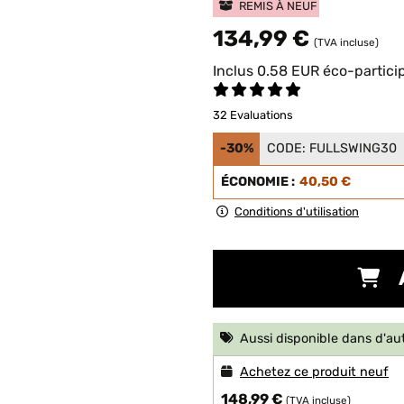
REMIS À NEUF
134,99 €
(TVA incluse)
Inclus
0.58
EUR
éco-partici
32 Evaluations
-30%
CODE:
FULLSWING30
ÉCONOMIE :
40,50 €
Conditions d'utilisation
Aussi disponible dans d'au
Achetez ce produit neuf
148,99 €
(TVA incluse)