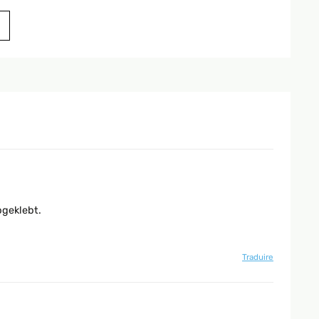
bgeklebt.
 massimo riscalda un ambiente di 20-30 mq nel giro di
Traduire