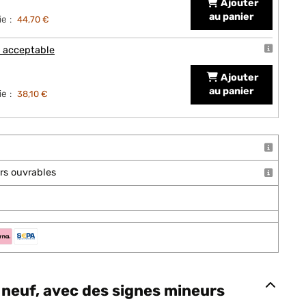
Ajouter
au panier
e :
44,70 €
t acceptable
Ajouter
au panier
e :
38,10 €
ours ouvrables
neuf, avec des signes mineurs