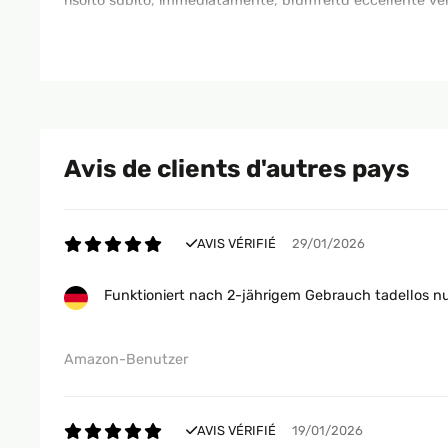
risolto subito, immediatamente, blumfeltd eccellente ve
Utente Amazon
AVIS VÉRIFIÉ
25/11/2025
Avis de clients d'autres pays
Ottima soluzione
Utente Amazon
AVIS VÉRIFIÉ
29/01/2026
Funktioniert nach 2-jährigem Gebrauch tadellos nu
AVIS VÉRIFIÉ
18/11/2024
Ottima fattura, bello esteticamente anche per la qualità 
Amazon-Benutzer
pochi minuti
Utente Amazon
AVIS VÉRIFIÉ
19/01/2026