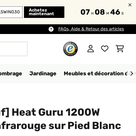
Achetez
07
08
44
LSWING30
maintenant
H
M
S
FAQs, Aide & Retour des articles
d'ombrage
Jardinage
Meubles et décoration de 
uf] Heat Guru 1200W
frarouge sur Pied Blanc