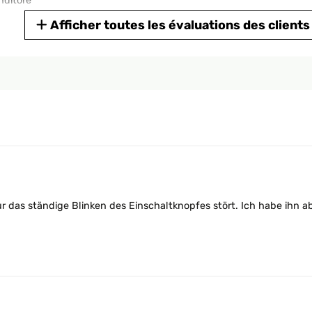
nditore
Afficher toutes les évaluations des clients
r das ständige Blinken des Einschaltknopfes stört. Ich habe ihn a
dei prodotti. Il mio bianco, la funzionalità timer molto comoda, al