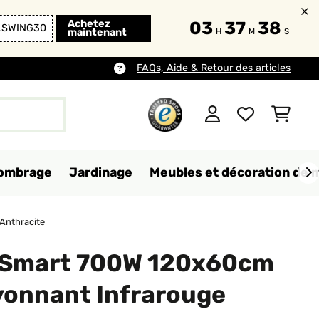
Achetez
03
37
37
LSWING30
maintenant
H
M
S
FAQs, Aide & Retour des articles
d'ombrage
Jardinage
Meubles et décoration de 
Anthracite
 Smart 700W 120x60cm
onnant Infrarouge