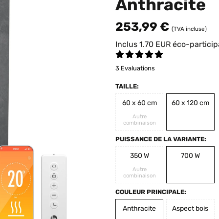
Anthracite
253,99 €
(TVA incluse)
Inclus
1.70
EUR
éco-particip
3 Evaluations
TAILLE:
60 x 60 cm
60 x 120 cm
Autre
combinaison
PUISSANCE DE LA VARIANTE:
350 W
700 W
Autre
combinaison
COULEUR PRINCIPALE:
Anthracite
Aspect bois