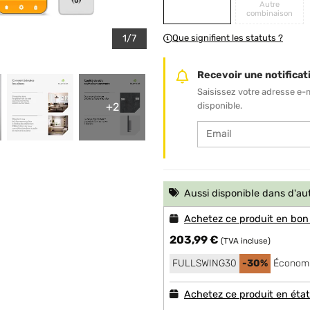
Autre
combinaison
1/7
Que signifient les statuts ?
Recevoir une notificati
Saisissez votre adresse e-
+2
disponible.
Aussi disponible dans d'au
Achetez ce produit en bon
203,99 €
(TVA incluse)
FULLSWING30
-30%
Économi
Achetez ce produit en éta