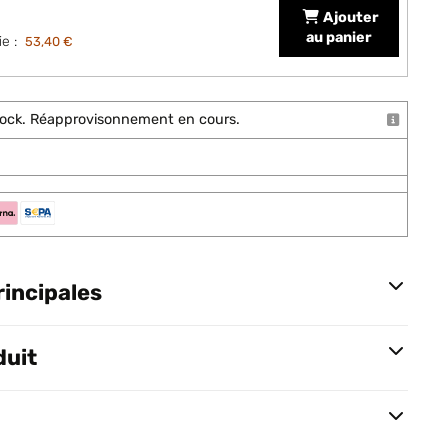
Ajouter
au panier
e :
53,40 €
stock. Réapprovisonnement en cours.
rincipales
duit