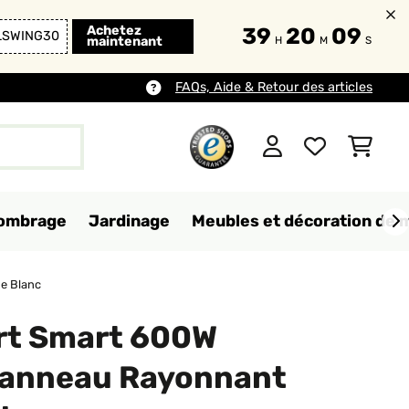
Achetez
39
20
07
LSWING30
maintenant
H
M
S
FAQs, Aide & Retour des articles
d'ombrage
Jardinage
Meubles et décoration de 
e Blanc
rt Smart 600W
anneau Rayonnant