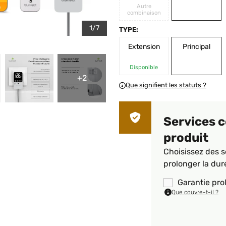
Autre
combinaison
1/7
TYPE:
Extension
Principal
Disponible
+2
Que signifient les statuts ?
Services 
produit
Choisissez des s
prolonger la dur
Garantie pro
Que couvre-t-il ?