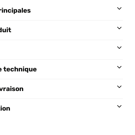
rincipales
duit
e technique
ivraison
tion