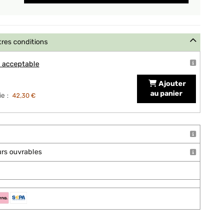
tres conditions
t acceptable
Ajouter
au panier
e :
42,30 €
ours ouvrables