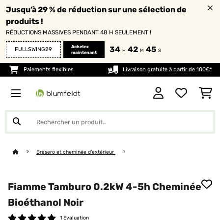
Jusqu’à 29 % de réduction sur une sélection de
produits !
RÉDUCTIONS MASSIVES PENDANT 48 H SEULEMENT !
Achetez
34
42
45
FULLSWING29
H
M
S
maintenant
Paiements flexibles
Livraison gratuite à partir de 100€*
Brasero et cheminée d'extérieur
Fiamme Tamburo 0.2kW 4-5h Cheminée
Bioéthanol Noir
1 Evaluation