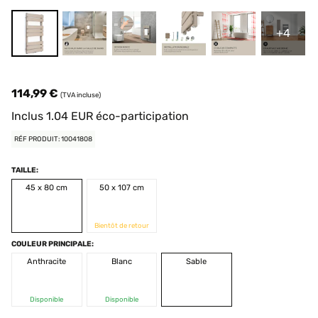
+4
114,99 €
(TVA incluse)
Inclus
1.04
EUR
éco-participation
RÉF PRODUIT: 10041808
TAILLE:
45 x 80 cm
50 x 107 cm
Bientôt de retour
COULEUR PRINCIPALE:
Anthracite
Blanc
Sable
Disponible
Disponible