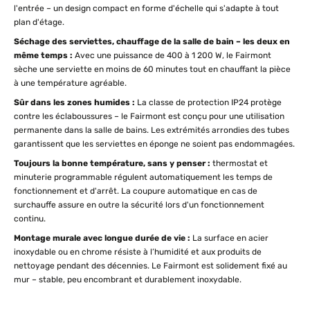
l'entrée – un design compact en forme d'échelle qui s'adapte à tout
plan d'étage.
Séchage des serviettes, chauffage de la salle de bain – les deux en
même temps :
Avec une puissance de 400 à 1 200 W, le Fairmont
sèche une serviette en moins de 60 minutes tout en chauffant la pièce
à une température agréable.
Sûr dans les zones humides :
La classe de protection IP24 protège
contre les éclaboussures – le Fairmont est conçu pour une utilisation
permanente dans la salle de bains. Les extrémités arrondies des tubes
garantissent que les serviettes en éponge ne soient pas endommagées.
Toujours la bonne température, sans y penser :
thermostat et
minuterie programmable régulent automatiquement les temps de
fonctionnement et d'arrêt. La coupure automatique en cas de
surchauffe assure en outre la sécurité lors d'un fonctionnement
continu.
Montage murale avec longue durée de vie :
La surface en acier
inoxydable ou en chrome résiste à l’humidité et aux produits de
nettoyage pendant des décennies. Le Fairmont est solidement fixé au
mur – stable, peu encombrant et durablement inoxydable.