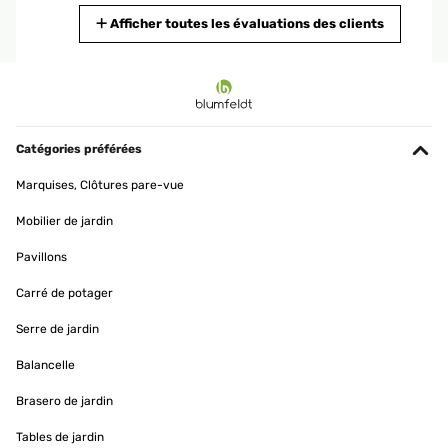
Traduire
Afficher toutes les évaluations des clients
AVIS VÉRIFIÉ
02/05/2023
Wir haben uns für den kleinen Heizkörper entschieden weil das
Bad sehr klein ist und wir ihn zur Ergänzung für die
Catégories préférées
Fußbodenheizung benötigen. Die Installation durch einen
befreundetet Fachmann hat auch super geklappt. Die Verarbeitung
Marquises, Clôtures pare-vue
und Qualität hat auch einen guten Eindruck gemacht. Außerdem
macht er einen schicken Eindruck im Bad und ist sehr kompakt.
Mobilier de jardin
Amazon-Benutzer
Pavillons
Traduire
Carré de potager
AVIS VÉRIFIÉ
Serre de jardin
12/04/2023
Balancelle
Der Heizkörper ist Qualitativ, sehr hochwertig.Auch die Lackierung
ist Kratz und stoßfest.Angeschlossen ist der Heizkörper relativ
Brasero de jardin
schnell.Klasse Ergänzung für unsere Handtücher, nun haben diese
einen passenden Platz zum trocknen und sind immer schön
Tables de jardin
vorgewärmt! ️