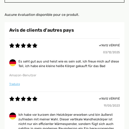
Aucune évaluation disponible pour ce produit.
Avis de clients d'autres pays
AVIS VÉRIFIÉ
03/12/2025
Es seht gut aus und heist wie es sein soll, ich freue mich auf diese
Teil, ich habe eine kleine heiße Körper gekauft für das Bad
Amazon-Benutzer
Traduire
AVIS VÉRIFIÉ
11/05/2023
Ich habe vor kurzem den Heizkörper erworben und bin äußerst
zufrieden mit meiner Wahl. Dieser vertikale Wandheizkörper ist
nicht nur ein effizienter Wärmespender, sondern fügt sich auch
nahtlos in mein modernes Raumdesign ein.Ein herausragendes