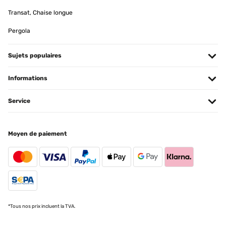
Transat, Chaise longue
Amazon-Benutzer
Traduire
Pergola
AVIS VÉRIFIÉ
Sujets populaires
12/04/2023
Informations
Gratamente sorprendida con el radiador. Lo primero, el envío fue
muy rápido, me dieron un rango de fechas y el primer día, ya lo
tenía en casa.Llegó muy bien embalado y protegido. Yo cogí el
Service
tamaño más pequeño de 80x45, para colocarlo en un baño
pequeño, y es ligero y de calidad. Funciona de lujo, da buen calor y
es de bajo consumo. Justo lo que buscaba, estoy encantada.
Moyen de paiement
Usuario/a de amazon
Traduire
*Tous nos prix incluent la TVA.