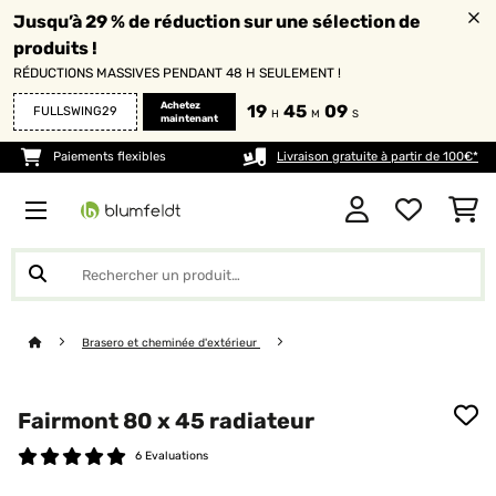
Jusqu’à 29 % de réduction sur une sélection de
produits !
RÉDUCTIONS MASSIVES PENDANT 48 H SEULEMENT !
Achetez
19
45
09
FULLSWING29
H
M
S
maintenant
Paiements flexibles
Livraison gratuite à partir de 100€*
Brasero et cheminée d'extérieur
Fairmont 80 x 45 radiateur
6 Evaluations