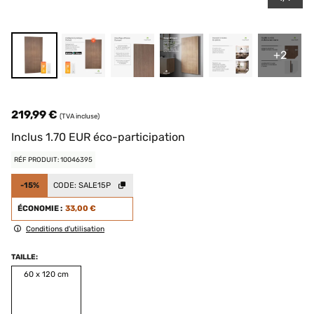
+2
219,99 €
(TVA incluse)
Inclus
1.70
EUR
éco-participation
RÉF PRODUIT: 10046395
-15%
CODE:
SALE15P
ÉCONOMIE :
33,00 €
Conditions d'utilisation
TAILLE:
60 x 120 cm