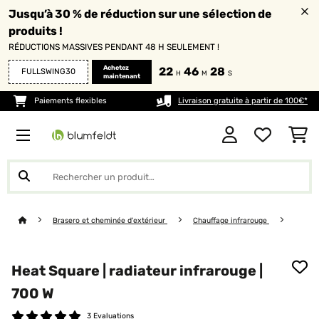
Jusqu’à 30 % de réduction sur une sélection de
produits !
RÉDUCTIONS MASSIVES PENDANT 48 H SEULEMENT !
Achetez
22
46
27
FULLSWING30
H
M
S
maintenant
Paiements flexibles
Livraison gratuite à partir de 100€*
Brasero et cheminée d'extérieur
Chauffage infrarouge
Heat Square | radiateur infrarouge |
700 W
3 Evaluations