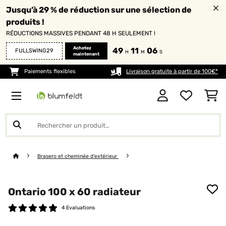
Jusqu’à 29 % de réduction sur une sélection de
produits !
RÉDUCTIONS MASSIVES PENDANT 48 H SEULEMENT !
Achetez
49
11
04
FULLSWING29
H
M
S
maintenant
Paiements flexibles
Livraison gratuite à partir de 100€*
Brasero et cheminée d'extérieur
Ontario 100 x 60 radiateur
4 Evaluations