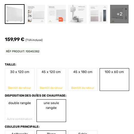
+2
159,99 €
(TVA incluse)
RÉF PRODUIT: 10045382
TAILLE:
30 x 120 cm
45 x 120 cm
45 x 180 cm
100 x 60 cm
Bientôt de retour
Bientôt de retour
Bientôt de retour
DISPOSITION DES OUÏES DE CHAUFFAGE:
double rangée
une seule
rangée
Autre combinaison
COULEUR PRINCIPALE: