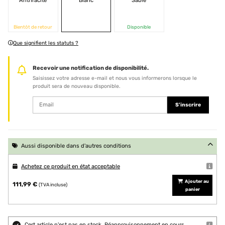
Anthracite
Blanc
Sable
Bientôt de retour
Disponible
Que signifient les statuts ?
Recevoir une notification de disponibilité.
Saisissez votre adresse e-mail et nous vous informerons lorsque le
produit sera de nouveau disponible.
S'inscrire
Aussi disponible dans d'autres conditions
Achetez ce produit en état acceptable
Ajouter au
111,99 €
(TVA incluse)
panier
Cert article n'est pas en stock. Réapprovisonnement en cours.