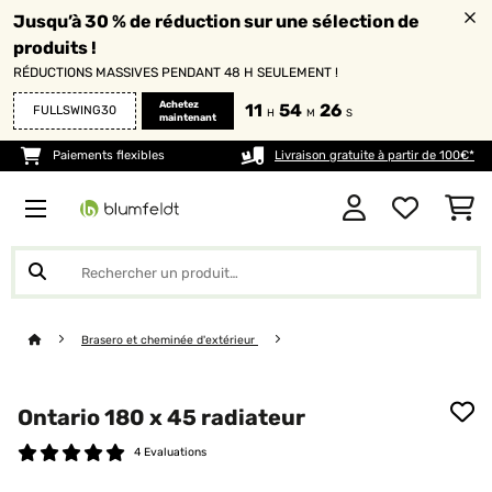
Jusqu’à 30 % de réduction sur une sélection de
produits !
RÉDUCTIONS MASSIVES PENDANT 48 H SEULEMENT !
Achetez
11
54
26
FULLSWING30
H
M
S
maintenant
Paiements flexibles
Livraison gratuite à partir de 100€*
Brasero et cheminée d'extérieur
Ontario 180 x 45 radiateur
4 Evaluations