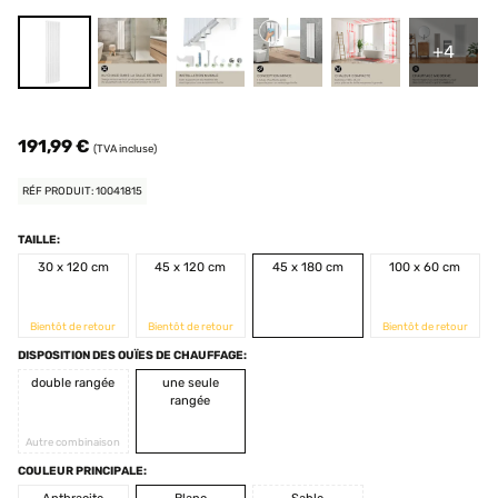
+4
191,99 €
(TVA incluse)
RÉF PRODUIT: 10041815
TAILLE:
30 x 120 cm
45 x 120 cm
45 x 180 cm
100 x 60 cm
Bientôt de retour
Bientôt de retour
Bientôt de retour
DISPOSITION DES OUÏES DE CHAUFFAGE:
double rangée
une seule
rangée
Autre combinaison
COULEUR PRINCIPALE: