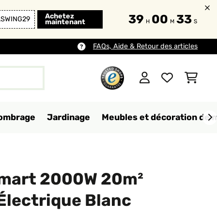
Achetez
39
00
31
LSWING29
maintenant
H
M
S
FAQs, Aide & Retour des articles
d'ombrage
Jardinage
Meubles et décoration de 
Smart 2000W 20m²
Électrique Blanc