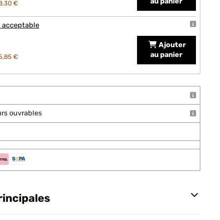
au panier
8,30 €
t acceptable
Ajouter
au panier
5,85 €
ours ouvrables
rincipales