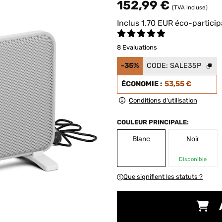
152,99 €
(TVA incluse)
Inclus
1.70
EUR
éco-particip
8 Evaluations
-35%
CODE:
SALE35P
ÉCONOMIE :
53,55 €
Conditions d'utilisation
COULEUR PRINCIPALE:
Blanc
Noir
Disponible
Que signifient les statuts ?