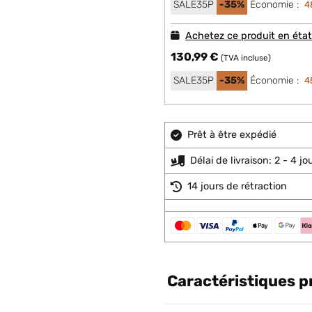
SALE35P
-35%
Économie :
4
Achetez ce produit en éta
130,99 €
(TVA incluse)
SALE35P
-35%
Économie :
4
Prêt à être expédié
Délai de livraison: 2 - 4 j
14 jours de rétraction
Caractéristiques p