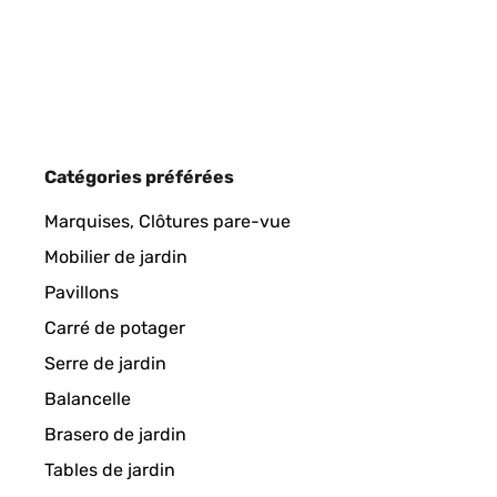
Erfüllt die vorgegebenen Angaben, etwas blöd besc
Amazon-Benutzer
AVIS VÉRIFIÉ
07/03/2025
Catégories préférées
Todo muy bien y rapidísimo
Marquises, Clôtures pare-vue
Mobilier de jardin
Usuario/a de amazon
Pavillons
Carré de potager
AVIS VÉRIFIÉ
06/03/2025
Serre de jardin
Balancelle
I bought this heater in combination with a 2000W 
Brasero de jardin
touches old gas heaters...).First off, it is not all 
front of the heating panel lets you feel the radiat
Tables de jardin
of it, as well as on the backside, things very mu