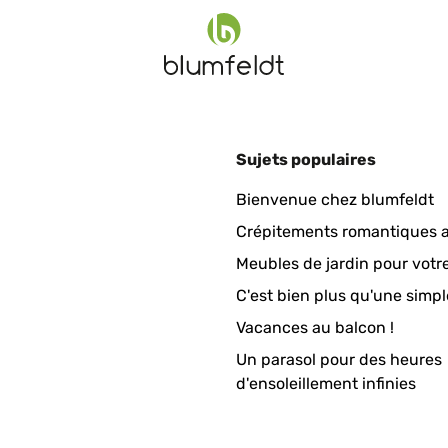
hrieben, funktioniert nur mit App. Aber darüber gut einzustellen,
Sujets populaires
Bienvenue chez blumfeldt
Crépitements romantiques a
Meubles de jardin pour votr
C'est bien plus qu'une simpl
Vacances au balcon !
Un parasol pour des heures
mica heater for comparison after my house main heating system die
d'ensoleillement infinies
far infrared. This heater has quite some convection heating going on t
ion heat being absorbed by your skin. But on the "shadow" side, me
ch stay cold. My room thermometers stay 4 to 7 degrees C lower tha