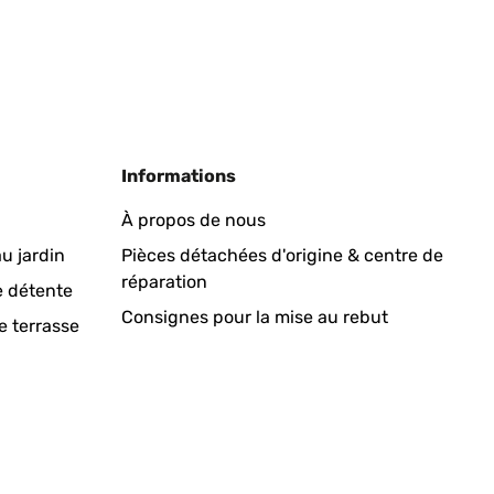
 wir nutzen sie für die Gartenlaube ca. 20qm zu heizen
Traduire
Informations
À propos de nous
u jardin
Pièces détachées d'origine & centre de
réparation
Traduire
e détente
Consignes pour la mise au rebut
e terrasse
d and has to be repaired (try to find a tech guy that
oo. Which is good.Sitting in the "light" side, meaning, in
aning on the backside or anything left or right or on top
n the heaters thermostat, because they are on the