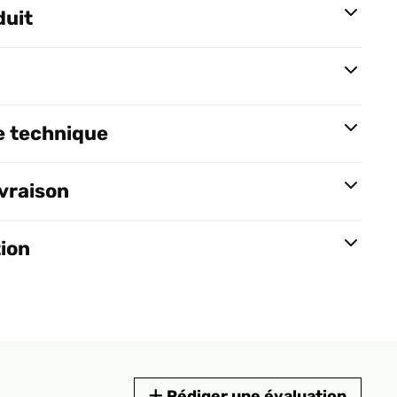
duit
e technique
ivraison
tion
Rédiger une évaluation