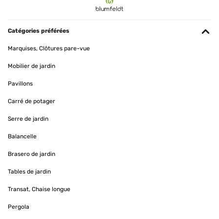
20/09/2024
Sehr gute Qualität was Stahl und Lackierung betrifft. Die Box
verfügt über Gasdruckdämpfer im Deckel und Soft-Close Dämpfer
Catégories préférées
beim Schließen. Griffe, verdecktes Schloss, Stabilität ist wirklich
hervorragend. Hatte ich nicht erwartet und bin froh diese Box
Marquises, Clôtures pare-vue
gekauft zu haben.
Mobilier de jardin
Roland
Traduire
Pavillons
Carré de potager
Serre de jardin
Balancelle
Brasero de jardin
Tables de jardin
Transat, Chaise longue
Pergola