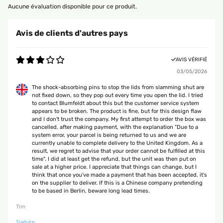
Aucune évaluation disponible pour ce produit.
Avis de clients d'autres pays
AVIS VÉRIFIÉ
03/05/2026
The shock-absorbing pins to stop the lids from slamming shut are
not fixed down, so they pop out every time you open the lid. I tried
to contact Blumfeldt about this but the customer service system
appears to be broken. The product is fine, but for this design flaw
and I don't trust the company. My first attempt to order the box was
cancelled, after making payment, with the explanation "Due to a
system error, your parcel is being returned to us and we are
currently unable to complete delivery to the United Kingdom. As a
result, we regret to advise that your order cannot be fulfilled at this
time". I did at least get the refund, but the unit was then put on
sale at a higher price. I appreciate that things can change, but I
think that once you've made a payment that has been accepted, it's
on the supplier to deliver. If this is a Chinese company pretending
to be based in Berlin, beware long lead times.
Tim
Traduire