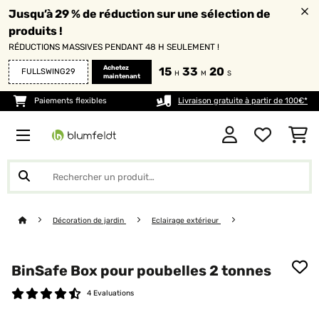
Jusqu’à 29 % de réduction sur une sélection de
produits !
RÉDUCTIONS MASSIVES PENDANT 48 H SEULEMENT !
Achetez
15
33
19
FULLSWING29
H
M
S
maintenant
Paiements flexibles
Livraison gratuite à partir de 100€*
Décoration de jardin
Eclairage extérieur
BinSafe Box pour poubelles 2 tonnes
4 Evaluations