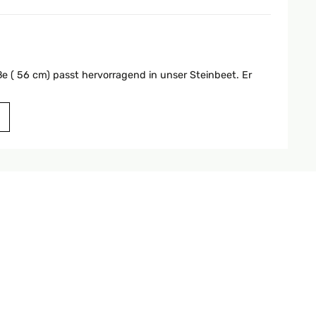
 ( 56 cm) passt hervorragend in unser Steinbeet. Er
Traduire
ch bin ich fündig geworden und der neue Brunnen
rpaneel so tief in der Kugel des Brunnens "versteckt"
 Seite aus sehr zu empfehlen.
Traduire