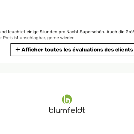
und leuchtet einige Stunden pro Nacht.Superschön. Auch die Größe
reis ist unschlagbar, gerne wieder.
Afficher toutes les évaluations des clients
 meinem Wintergarten zu ersetzen habe ich lange gesucht. Endli
en Aufbau gebraucht da die Anschlüsse für das Wasser und das Sola
frei und sieht meiner Meinung nach auch sehr gut aus.Von meiner