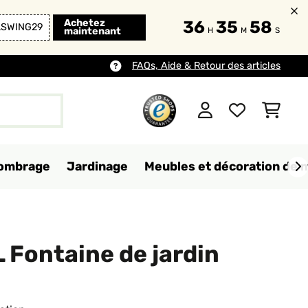
Achetez
36
35
56
LSWING29
maintenant
H
M
S
FAQs, Aide & Retour des articles
d'ombrage
Jardinage
Meubles et décoration de 
L Fontaine de jardin