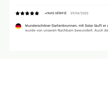
AVIS VÉRIFIÉ
29/04/2025
Wunderschöner Gartenbrunnen, mit Solar läuft er 
wurde von unseren Nachbarn bewundert. Auch der P
Amazon-Benutzer
AVIS VÉRIFIÉ
25/11/2024
Um den kaputten Zimmerbrunnen im Blumentrog in
passt wunderbar.Leider habe ich einige Zeit für d
waren. Aber nun funktioniert der Brunnen einwand
Amazon-Benutzer