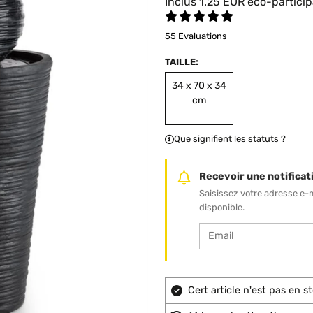
Inclus
1.25
EUR
éco-particip
55 Evaluations
TAILLE:
34 x 70 x 34
cm
Que signifient les statuts ?
Recevoir une notificati
Saisissez votre adresse e-
disponible.
Cert article n'est pas en 