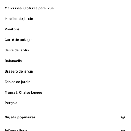
Dusche. Sie ist superschnell aufgebaut, steht stabil und lässt sich
einfach an den Gartenschlauch anbringen. Der Duschstrahl hat
Marquises, Clôtures pare-vue
eine angenehme Intensität und ist gleichmäßig, die Bodenplatte ist
selbst in nassem Zustand absolut nicht rutschig und trocknet
Mobilier de jardin
schnell wieder ab. Zudem sieht die Dusche sehr schick aus. Einen
Stern ziehe ich leider trotzdem ab, da das Verbindungsteil von der
Pavillons
Dusche zum Gartenschlauch, dass im Lieferumfang ist, nicht mit
dabei war. Wir haben zwar für ein paar Euro einfach eines im
Baumarkt besorgt, aber bei einer Dusche zu diesem Preis dürfte
Carré de potager
das nicht vorkommen bzw. müsste es einfach nachgeliefert
werden, was anscheinend nicht geht. Trotzdem empfehle ich die
Serre de jardin
Dusche absolut weiter, weil ich sie einfach toll finde.
Balancelle
Amazon-Benutzer
Traduire
Brasero de jardin
Tables de jardin
AVIS VÉRIFIÉ
Transat, Chaise longue
05/08/2023
Cette douche d'extérieur se branche très facilement puisqu'un
Pergola
simple tuyau suffit à la raccorder.L'arrivée d'eau s'active à l'aide
d'une petite molette situé sur le cadre de la douche. Le tout est très
simple d'utilisation et efficace. Le débit d'eau est parfait après être
Sujets populaires
sorti de la piscine et couvre sans souci un adulte.Le tout bénéficie
d'un design très agréable, à la fois passe partout et qualitatif, en
particulier grâce à son socle en bois.
Informations