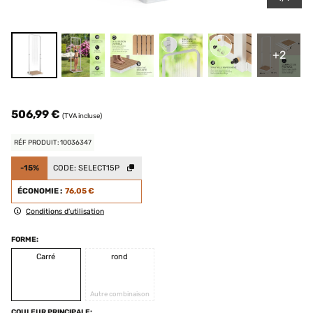
+2
506,99 €
(TVA incluse)
RÉF PRODUIT: 10036347
-15%
CODE:
SELECT15P
ÉCONOMIE :
76,05 €
Conditions d'utilisation
FORME:
Carré
rond
Autre combinaison
COULEUR PRINCIPALE: