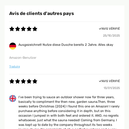
Avis de clients d'autres pays
AVIS VÉRIFIÉ
25/10/2025
Ausgezeichnet! Nutze diese Dusche bereits 2 Jahre. Alles okay
Amazon-Benutzer
Traduire
AVIS VÉRIFIÉ
13/01/2025
I’ve been trying to sauce an outdoor shower now for three years,
basically to compliment the then new, garden sauna.Then, three
weeks before Christmas (2024) I found this one on Amazon! I rarely
purchase anything before considering it in depth, but on this
occasion I jumped in with both feet and ordered it. AND, no regrets
whatsoever, just what the sauna needed! Coming from Germany, I
was kept up to date by the company throughout its two weeks