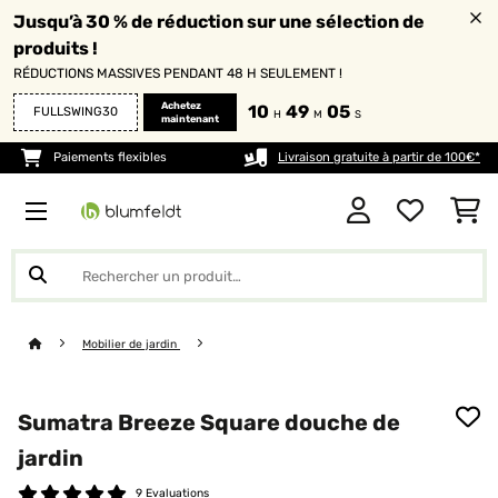
Jusqu’à 30 % de réduction sur une sélection de
produits !
RÉDUCTIONS MASSIVES PENDANT 48 H SEULEMENT !
Achetez
10
49
04
FULLSWING30
H
M
S
maintenant
Paiements flexibles
Livraison gratuite à partir de 100€*
Mobilier de jardin
Sumatra Breeze Square douche de
jardin
9 Evaluations