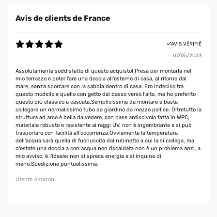
Avis de clients de France
AVIS VÉRIFIÉ
07/05/2023
Assolutamente soddisfatto di questo acquisto! Presa per montarla nel
mio terrazzo e poter fare una doccia all'esterno di casa, al ritorno dal
mare, senza sporcare con la sabbia dentro di casa. Ero indeciso tra
questo modello e quello con getto dal basso verso l'alto, ma ho preferito
questo più classico a cascata.Semplicissima da montare e basta
collegare un normalissimo tubo da giardino da mezzo pollice. Oltretutto la
struttura ad arco è bella da vedere, con base antiscivolo fatta in WPC,
materiale robusto e resistente ai raggi UV, non è ingombrante e si può
trasportare con facilità all'occorrenza.Ovviamente la temperatura
dell'acqua sarà quella di fuoriuscita dal rubinetto a cui la si collega, ma
d'estate una doccia a con acqua non riscaldata non è un problema anzi, a
mio avviso, è l'ideale: non si spreca energia e si inquina di
meno.Spedizione puntualissima.
Utente Amazon