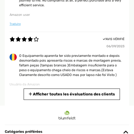
journey to me. No complaints at all, a perfect purchase and a very
efficient service.
Amazon user
Traduire
AVIS VÉRIFIÉ
06/09/2023
O Equipamento aparenta ter sido previamente montado e depois
desmontado pois apresenta riscos e marcas de montagem previa,
faltam peças (tampas brancas )Embalagem insuficiente para o
peso o equipamento chega cheio de riscos e marcas.(Estava
Claramente descrito como USADO mas por lapso não foi Visto )
Usuário da Amazon
Traduire
Afficher toutes les évaluations des clients
AVIS VÉRIFIÉ
15/08/2023
Wir haben leider keinen Platz für einen Pool, nicht mal für einen
ganz kleinen. Abkühlung an Hitzetagen verschafft uns nun diese
Catégories préférées