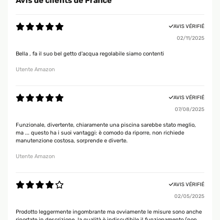
Avis de clients de France
AVIS VÉRIFIÉ
02/11/2025
Bella , fa il suo bel getto d'acqua regolabile siamo contenti
Utente Amazon
AVIS VÉRIFIÉ
07/08/2025
Funzionale, divertente, chiaramente una piscina sarebbe stato meglio,
ma ... questo ha i suoi vantaggi: è comodo da riporre, non richiede
manutenzione costosa, sorprende e diverte.
Utente Amazon
AVIS VÉRIFIÉ
02/05/2025
Prodotto leggermente ingombrante ma ovviamente le misure sono anche
riportate in descrizione, la qualità è indiscutibile il funzionamento (non