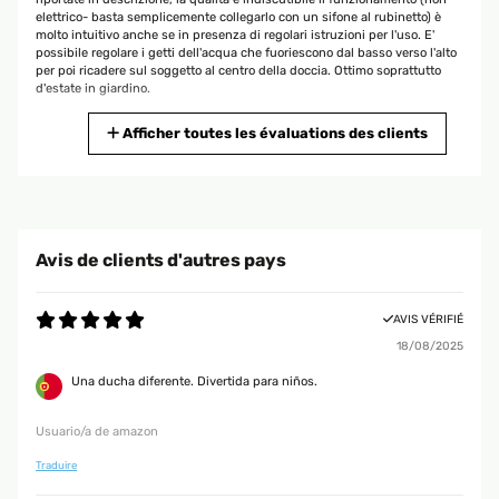
elettrico- basta semplicemente collegarlo con un sifone al rubinetto) è
molto intuitivo anche se in presenza di regolari istruzioni per l'uso. E'
possibile regolare i getti dell'acqua che fuoriescono dal basso verso l'alto
per poi ricadere sul soggetto al centro della doccia. Ottimo soprattutto
d'estate in giardino.
Utente Amazon
Afficher toutes les évaluations des clients
AVIS VÉRIFIÉ
30/12/2024
Molto bella anche esteticamente perché ho messa in giardino ma anche
Avis de clients d'autres pays
funzionante.
Utente Amazon
AVIS VÉRIFIÉ
18/08/2025
AVIS VÉRIFIÉ
Una ducha diferente. Divertida para niños.
29/07/2023
preso per un regalo,fcile da usare, pratico poco ingombrante e bello da
Usuario/a de amazon
vedere
Traduire
Utente Amazon