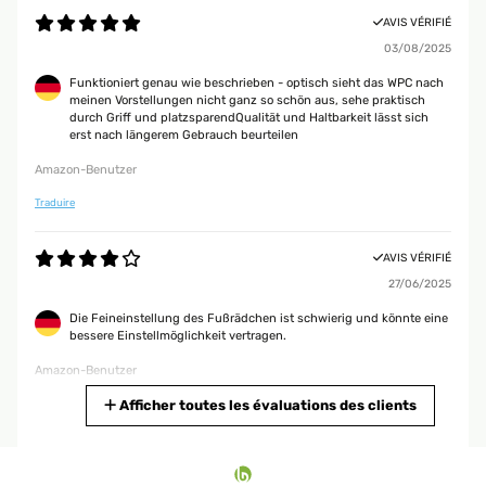
AVIS VÉRIFIÉ
AVIS VÉRIFIÉ
03/08/2025
27/07/2023
Funktioniert genau wie beschrieben - optisch sieht das WPC nach
meinen Vorstellungen nicht ganz so schön aus, sehe praktisch
Presa rotonda, mi sta salvando dal caldo di questi giorni. Bella e facile da
durch Griff und platzsparendQualität und Haltbarkeit lässt sich
installare
erst nach längerem Gebrauch beurteilen
Utente Amazon
Amazon-Benutzer
Traduire
AVIS VÉRIFIÉ
25/07/2023
AVIS VÉRIFIÉ
Funziona bene getto d’acqua bello forte regolabile con la manopola che
27/06/2025
gira tramite il piede
Die Feineinstellung des Fußrädchen ist schwierig und könnte eine
Utente Amazon
bessere Einstellmöglichkeit vertragen.
Amazon-Benutzer
AVIS VÉRIFIÉ
Traduire
Afficher toutes les évaluations des clients
07/07/2023
Impossibile caricare il contenuto multimediale. Consegna nei tempi
AVIS VÉRIFIÉ
previsti. Veramente un bell'oggetto. Buoni materiali e facilissima
10/02/2025