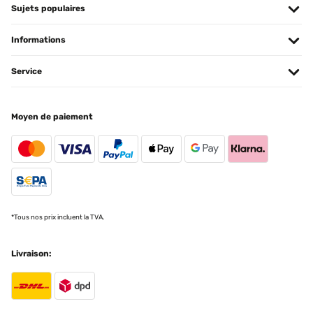
Sujets populaires
:-))Steck Anschluss super praktisch.
05/06/2023
Amazon-Benutzer
In estate in giardino nella zona relax molto utile
Informations
Traduire
Utente Amazon
Service
AVIS VÉRIFIÉ
AVIS VÉRIFIÉ
03/07/2024
Moyen de paiement
21/08/2022
Gut verpackt und schnell geliefert. Diese Gartendusche macht
einfach Spaß. Die Wasserstrahlen sind gut einstellbar und
Molto soddisfatto dell'acquisto, pratico il suo utilizzo intelligente il
erreichen ca. 4m Höhe falls erwünscht, man kann die Höhe durch
funzionamento
Einstellen des Wasserdruck oder auch am Rädchen im Fussbereich
einstellen. Die Dusche sieht optisch sehr gut aus.
Utente Amazon
Amazon-Benutzer
AVIS VÉRIFIÉ
Traduire
*Tous nos prix incluent la TVA.
19/07/2022
AVIS VÉRIFIÉ
Ottima soluzione per refrigerarsi nelle giornate afose, bel design,
Livraison:
funzionale e simpatica!
26/12/2023
Utente Amazon
Fácil de montar