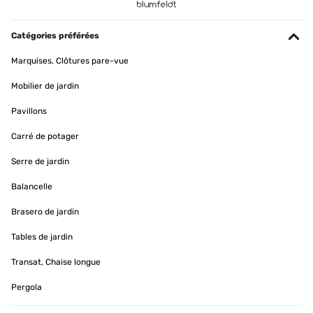
istallazione. Tutto vero quanto dichiarato nella descrizione. Top
kann man überall hinstellen. lässt sich leicht mit den
Utente Amazon
Anscvhlüssen montieren.
Catégories préférées
Amazon-Benutzer
Marquises, Clôtures pare-vue
AVIS VÉRIFIÉ
Traduire
22/06/2023
Mobilier de jardin
Fare la doccia in questa pedana che sprizza acqua, è un piacere
Pavillons
AVIS VÉRIFIÉ
immenso.
30/11/2024
Carré de potager
Utente Amazon
Tolles Produkt, funktioniert sehr gut.
Serre de jardin
AVIS VÉRIFIÉ
Amazon-Benutzer
Balancelle
21/06/2023
Traduire
Brasero de jardin
una idea geniale: la doccia rovesciata, una sorpresa, funziona benissimo
e riduce ad un piano la complicata struttura di una doccia esterna. sono
Tables de jardin
AVIS VÉRIFIÉ
davvero entusiasta. consiglio questa con la base non in teak che benché
resistente è sempre legno e va curato.
06/08/2024
Transat, Chaise longue
Utente Amazon
Einzig der glasboden (Unterseite) ist irritierend., weil bruchgefahr!
Pergola
Haben gummimatte unterlegt (Stein terrassenboden) Ansonsten
top!Einstellen per Fusszehe funktioniert perfekt. Strahl ist fein aber
höchst effizient. 100% fun factor für jung und jung gebliebene
AVIS VÉRIFIÉ