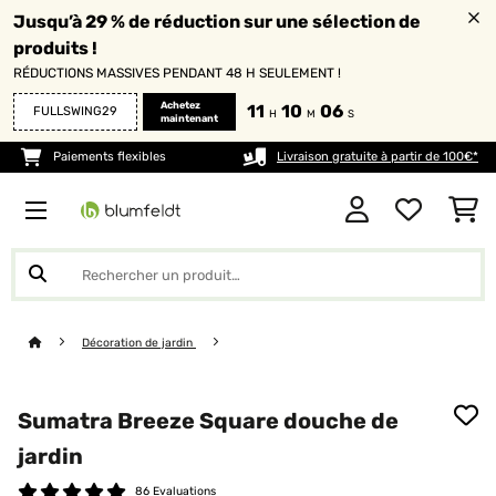
Jusqu’à 29 % de réduction sur une sélection de
produits !
RÉDUCTIONS MASSIVES PENDANT 48 H SEULEMENT !
Achetez
11
10
04
FULLSWING29
H
M
S
maintenant
Paiements flexibles
Livraison gratuite à partir de 100€*
Décoration de jardin
Sumatra Breeze Square douche de
jardin
86 Evaluations