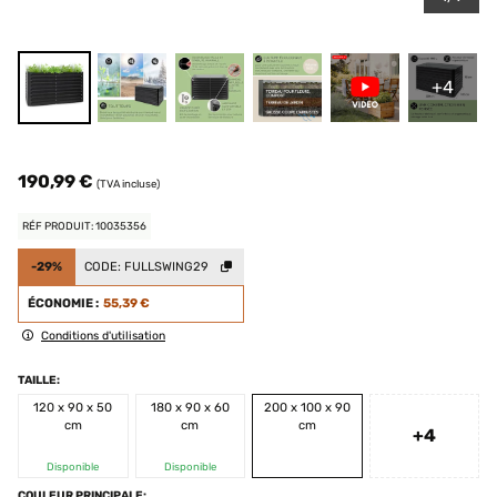
+4
190,99 €
(TVA incluse)
RÉF PRODUIT: 10035356
-29%
CODE:
FULLSWING29
ÉCONOMIE :
55,39 €
Conditions d'utilisation
TAILLE:
120 x 90 x 50
180 x 90 x 60
200 x 100 x 90
cm
cm
cm
+4
Disponible
Disponible
COULEUR PRINCIPALE: