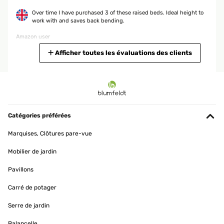
Over time I have purchased 3 of these raised beds. Ideal height to
work with and saves back bending.
Amazon user
Traduire
Afficher toutes les évaluations des clients
AVIS VÉRIFIÉ
25/09/2025
Für mich gute Qualität ist für wenig Platz im Garten zu empfehlen
Catégories préférées
Amazon-Benutzer
Marquises, Clôtures pare-vue
Traduire
Mobilier de jardin
AVIS VÉRIFIÉ
Pavillons
26/05/2025
Carré de potager
Ein schönes Design und es hat die richtige Höhe.Das zusammen
bauen ist sehr Einfach. Viele Schrauben. Es hätte etwas breiter
Serre de jardin
sein können
Balancelle