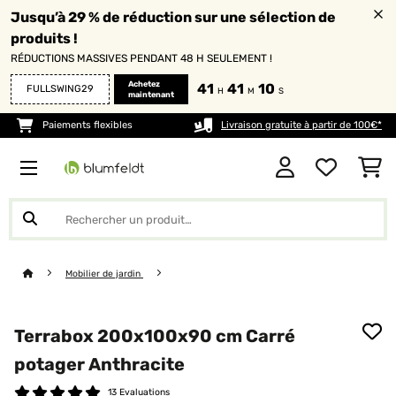
Jusqu’à 29 % de réduction sur une sélection de
produits !
RÉDUCTIONS MASSIVES PENDANT 48 H SEULEMENT !
Achetez
41
41
08
FULLSWING29
H
M
S
maintenant
Paiements flexibles
Livraison gratuite à partir de 100€*
Mobilier de jardin
Terrabox 200x100x90 cm Carré
potager Anthracite
13 Evaluations