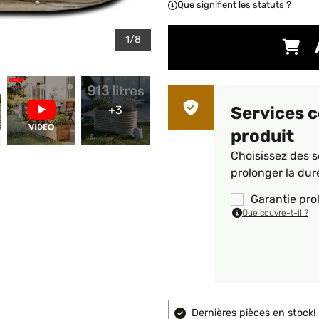
Que signifient les statuts ?
1/8
+3
Services 
produit
Choisissez des s
prolonger la dur
Garantie pro
Que couvre-t-il ?
Dernières pièces en stock!