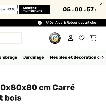
Achetez
05
00
55
LSWING30
maintenant
H
M
S
FAQs, Aide & Retour des articles
d'ombrage
Jardinage
Meubles et décoration de 
60x80x80 cm Carré
t bois