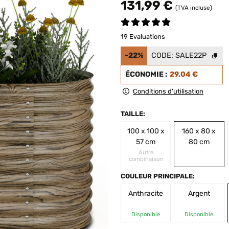
131,99 €
(TVA incluse)
19 Evaluations
-22%
CODE:
SALE22P
ÉCONOMIE :
29,04 €
Conditions d'utilisation
TAILLE:
100 x 100 x
160 x 80 x
57 cm
80 cm
Autre
combinaison
COULEUR PRINCIPALE:
Anthracite
Argent
Disponible
Disponible