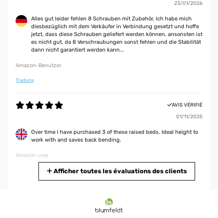
23/01/2026
Alles gut leider fehlen 8 Schrauben mit Zubehör, ich habe mich
diesbezüglich mit dem Verkäufer in Verbindung gesetzt und hoffe
jetzt, dass diese Schrauben geliefert werden können, ansonsten ist
es nicht gut, da 8 Verschraubungen sonst fehlen und die Stabilität
dann nicht garantiert werden kann...
Amazon-Benutzer
Traduire
AVIS VÉRIFIÉ
01/11/2025
Over time I have purchased 3 of these raised beds. Ideal height to
work with and saves back bending.
Amazon user
Traduire
Afficher toutes les évaluations des clients
AVIS VÉRIFIÉ
25/09/2025