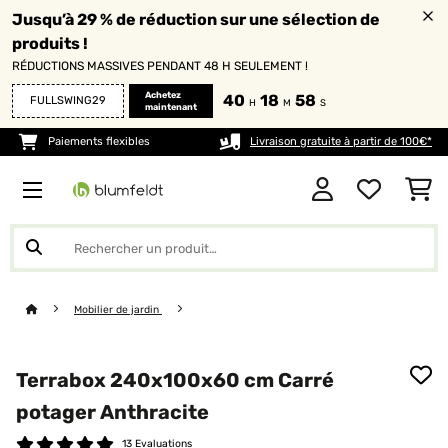
Jusqu’à 29 % de réduction sur une sélection de
produits !
RÉDUCTIONS MASSIVES PENDANT 48 H SEULEMENT !
Achetez
40
18
58
FULLSWING29
H
M
S
maintenant
Paiements flexibles
Livraison gratuite à partir de 100€*
Mobilier de jardin
Terrabox 240x100x60 cm Carré
potager Anthracite
13 Evaluations