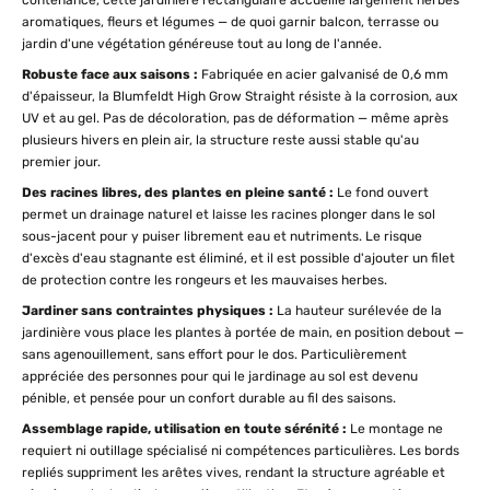
contenance, cette jardinière rectangulaire accueille largement herbes
aromatiques, fleurs et légumes — de quoi garnir balcon, terrasse ou
jardin d'une végétation généreuse tout au long de l'année.
Robuste face aux saisons :
Fabriquée en acier galvanisé de 0,6 mm
d'épaisseur, la Blumfeldt High Grow Straight résiste à la corrosion, aux
UV et au gel. Pas de décoloration, pas de déformation — même après
plusieurs hivers en plein air, la structure reste aussi stable qu'au
premier jour.
Des racines libres, des plantes en pleine santé :
Le fond ouvert
permet un drainage naturel et laisse les racines plonger dans le sol
sous-jacent pour y puiser librement eau et nutriments. Le risque
d'excès d'eau stagnante est éliminé, et il est possible d'ajouter un filet
de protection contre les rongeurs et les mauvaises herbes.
Jardiner sans contraintes physiques :
La hauteur surélevée de la
jardinière vous place les plantes à portée de main, en position debout —
sans agenouillement, sans effort pour le dos. Particulièrement
appréciée des personnes pour qui le jardinage au sol est devenu
pénible, et pensée pour un confort durable au fil des saisons.
Assemblage rapide, utilisation en toute sérénité :
Le montage ne
requiert ni outillage spécialisé ni compétences particulières. Les bords
repliés suppriment les arêtes vives, rendant la structure agréable et