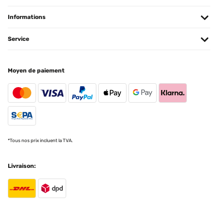
ein Hochbeet, was Draussen steht, ist, war das für mich jetzt kein
Problem.
Informations
Amazon-Benutzer
Service
Traduire
AVIS VÉRIFIÉ
Moyen de paiement
26/03/2025
Cet espace de jardin présente des finitions correctes.Le modèle
installé fait 1800x900x600.L'emballage carton correct de
930x665x60 (mm) et peut se porter aisément.Quelques fines
bavures résultant des découpes sont perceptibles, sans danger
particulier en utilisant des gants pour le montage.Placer les
bavures à l'intérieur (coté terre), vers le bas (petit repli tôle en haut,
grand repli en bas) ou neutralisées par l'assemblage (zone contact
*Tous nos prix incluent la TVA.
entre panneaux).Enlever les films protecteurs bleu avant
l'assemblage pour plus de facilité.L'épaisseur des tôles galvanisées
de 6/10ème conviennent et présentent une durabilité
Livraison:
intéressante.La visserie est de qualité : M6 est une dimension qui
convient parfaitement à cet usage sans risque de rupture au
serrage manuel.J'ai ajouté une tige filetée M6 pour limiter la
déformation au milieu des longueurs des bacs. Cette précaution
n'est pas une obligation, si vous enterrez de 5 cm vos bacs,
l'ensemble bénéficie d'une auto portance correcte.Personnellement,