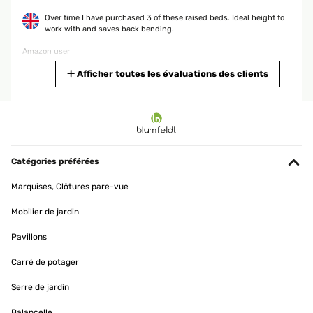
Over time I have purchased 3 of these raised beds. Ideal height to
work with and saves back bending.
Amazon user
Traduire
Afficher toutes les évaluations des clients
AVIS VÉRIFIÉ
25/09/2025
Für mich gute Qualität ist für wenig Platz im Garten zu empfehlen
Catégories préférées
Amazon-Benutzer
Marquises, Clôtures pare-vue
Traduire
Mobilier de jardin
AVIS VÉRIFIÉ
Pavillons
26/05/2025
Carré de potager
Ein schönes Design und es hat die richtige Höhe.Das zusammen
bauen ist sehr Einfach. Viele Schrauben. Es hätte etwas breiter
Serre de jardin
sein können
Balancelle