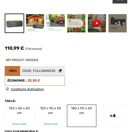
+3
110,99 €
(TVA incluse)
RÉF PRODUIT: 10035813
-30%
CODE:
FULLSWING30
ÉCONOMIE :
33,30 €
Conditions d'utilisation
TAILLE:
120 x 60 x 60
120 x 90 x 50
180 x 90 x 60
cm
cm
cm
+4
Disponible
Disponible
COULEUR PRINCIPALE: