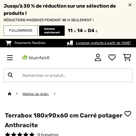
Jusqu’à 30 % de réduction sur une sélection de
produits !
RÉDUCTIONS MASSIVES PENDANT 48 H SEULEMENT !
Achetez
11
14
03
FULLSWING30
H
M
S
maintenant
Paiements flexibles
Livraison gratuite à partir de 100€*
Mobilier de jardin
Terrabox 180x90x60 cm Carré potager
Anthracite
13 Evaluations