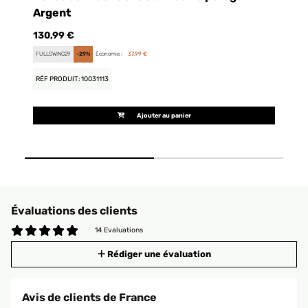
Argent
C
130,99 €
13
FULLSWING29
-29%
Économie :
37,99 €
FU
RÉF PRODUIT: 10031113
RÉ
Ajouter au panier
Évaluations des clients
14 Evaluations
Rédiger une évaluation
Avis de clients de France