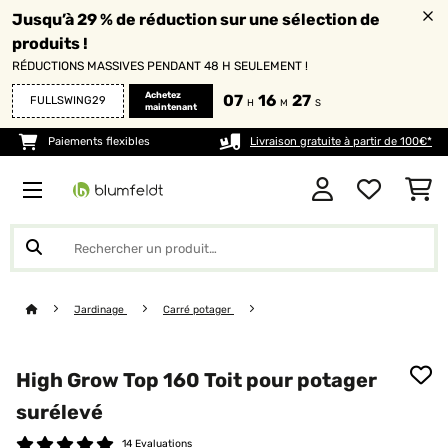
Jusqu’à 29 % de réduction sur une sélection de
produits !
RÉDUCTIONS MASSIVES PENDANT 48 H SEULEMENT !
Achetez
07
16
27
FULLSWING29
H
M
S
maintenant
Paiements flexibles
Livraison gratuite à partir de 100€*
Jardinage
Carré potager
High Grow Top 160 Toit pour potager
surélevé
14 Evaluations