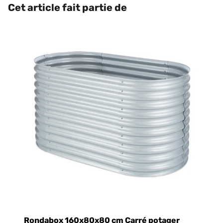
Cet article fait partie de
Rondabox 160x80x80 cm Carré potager
R