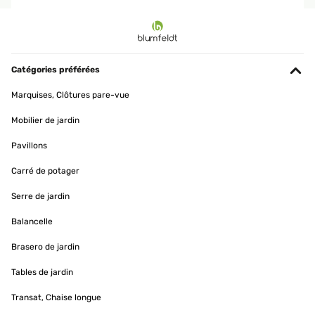
AVIS VÉRIFIÉ
12/04/2025
Das Hochbeet ist top. Betreffend der zusammensetzung kann ich
nur sagen dass es viele Schrauben sind aber alles einfach zu
Catégories préférées
handhaben. Ging relatif schnell! Kann ich nur empfehlen. Der
einzige negative Punkt, einige Teile hatten Schrammen. Da es aber
Marquises, Clôtures pare-vue
ein Hochbeet, was Draussen steht, ist, war das für mich jetzt kein
Problem.
Mobilier de jardin
Amazon-Benutzer
Pavillons
Traduire
Carré de potager
AVIS VÉRIFIÉ
Serre de jardin
26/03/2025
Balancelle
Cet espace de jardin présente des finitions correctes.Le modèle
installé fait 1800x900x600.L'emballage carton correct de
Brasero de jardin
930x665x60 (mm) et peut se porter aisément.Quelques fines
bavures résultant des découpes sont perceptibles, sans danger
Tables de jardin
particulier en utilisant des gants pour le montage.Placer les
bavures à l'intérieur (coté terre), vers le bas (petit repli tôle en haut,
Transat, Chaise longue
grand repli en bas) ou neutralisées par l'assemblage (zone contact
entre panneaux).Enlever les films protecteurs bleu avant