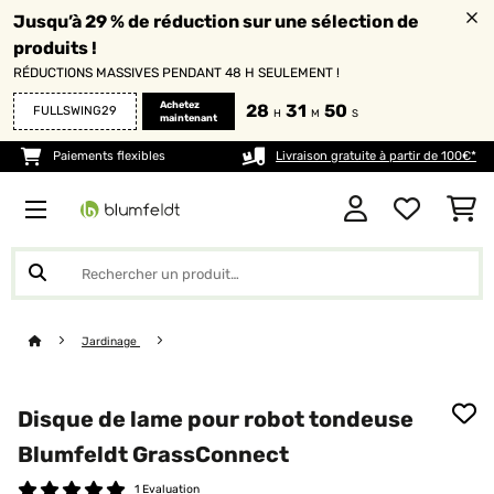
Jusqu’à 29 % de réduction sur une sélection de
produits !
RÉDUCTIONS MASSIVES PENDANT 48 H SEULEMENT !
Achetez
28
31
49
FULLSWING29
H
M
S
maintenant
Paiements flexibles
Livraison gratuite à partir de 100€*
Jardinage
Disque de lame pour robot tondeuse
Blumfeldt GrassConnect
1 Evaluation